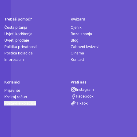
Podnožje
Trebaš pomoć?
Kwizard
Česta pitanja
Cjenik
Uvjeti korištenja
Baza znanja
Uvjeti prodaje
Blog
Politika privatnosti
Zabavni kwizovi
Politika kolačića
O nama
Impressum
Kontakt
Korisnici
Prati nas
Instagram
Prijavi se
Facebook
Kreiraj račun
Postavke kolačića
TikTok