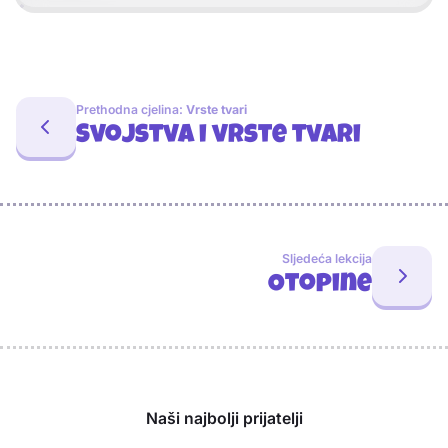
Prethodna cjelina:
Vrste tvari
Svojstva i vrste tvari
Sljedeća lekcija
Otopine
Sponzori
Naši najbolji prijatelji