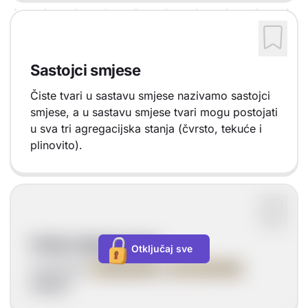
Sastojci smjese
Čiste tvari u sastavu smjese nazivamo sastojci
smjese, a u sastavu smjese tvari mogu postojati
u sva tri agregacijska stanja (čvrsto, tekuće i
plinovito).
Vrste smjesa tvari
Otključaj sve
razlikujemo
HOMOGENE
i
HETEROGENE
smjese