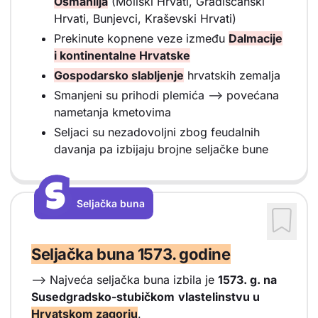
Osmanlija
(Moliški Hrvati, Gradišćanski
Hrvati, Bunjevci, Kraševski Hrvati)
Prekinute kopnene veze između
Dalmacije
i kontinentalne Hrvatske
Gospodarsko slabljenje
hrvatskih zemalja
Smanjeni su prihodi plemića --> povećana
nametanja kmetovima
Seljaci su nezadovoljni zbog feudalnih
davanja pa izbijaju brojne seljačke bune
S
S
Seljačka buna
Vrsta sadržaja: Seljačka buna
Seljačka buna 1573. godine
--> Najveća seljačka buna izbila je
1573. g. na
Susedgradsko-stubičkom
vlastelinstvu u
Hrvatskom zagorju
.