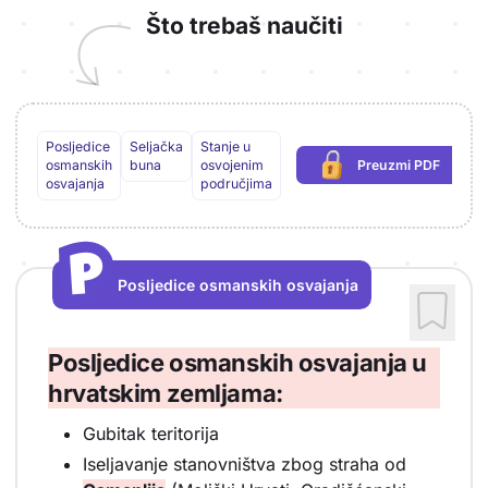
Što trebaš naučiti
Posljedice
Seljačka
Stanje u
osmanskih
buna
osvojenim
Preuzmi PDF
(potrebna prijava
osvajanja
područjima
P
P
Posljedice osmanskih osvajanja
Vrsta sadržaja: Posljedice osmanskih osvajanja
Posljedice osmanskih osvajanja u
hrvatskim zemljama:
Gubitak teritorija
Iseljavanje stanovništva zbog straha od