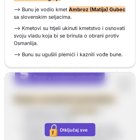
--> Bunu je vodio kmet
Ambroz (Matija) Gubec
sa slovenskim seljacima.
--> Kmetovi su htjeli ukinuti kmetstvo i osnovati
svoju vladu koja bi se brinula o obrani protiv
Osmanlija.
--> Bunu su ugušili plemići i kaznili vođe bune.
S
S
Stanje u osvojenim područjima
Vrsta sadržaja: Stanje u osvojenim područjima
Stanje u osvojenim područjima:
Osmanlije provode
islamizaciju
-->
preobraćenje na islam.
Preobraćenje na islam uglavnom je bilo
Otključaj sve
nenasilno, ali prihvaćanjem islama značilo