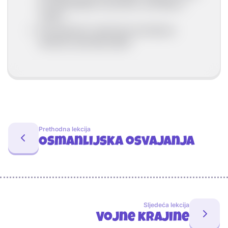
je oslobođenje od poreza i primanje u
vojsku.
Pravoslavnim vjernicima priznata je
sloboda vjeroispovijesti.
Prethodna lekcija
Osmanlijska osvajanja
Sljedeća lekcija
Vojne krajine