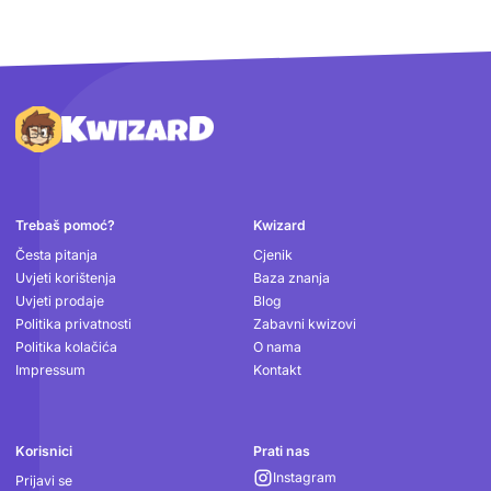
Podnožje
Trebaš pomoć?
Kwizard
Česta pitanja
Cjenik
Uvjeti korištenja
Baza znanja
Uvjeti prodaje
Blog
Politika privatnosti
Zabavni kwizovi
Politika kolačića
O nama
Impressum
Kontakt
Korisnici
Prati nas
Instagram
Prijavi se