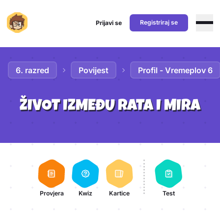
Registriraj se
Prijavi se
Preskoči na sadržaj
6. razred
Povijest
Profil - Vremeplov 6
ŽIVOT IZMEĐU RATA I MIRA
Aktivnosti lekcije
Provjera
Kwiz
Kartice
Test