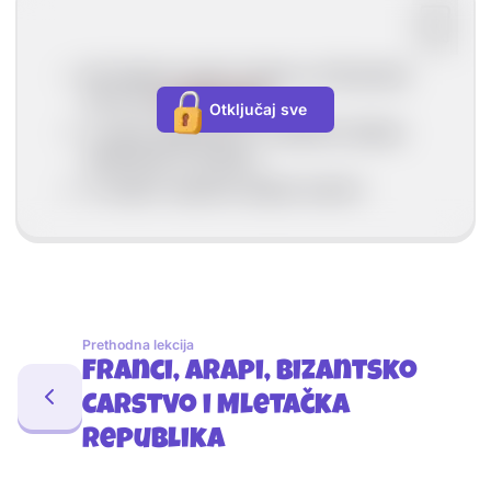
Na Zapadu najveći utjecaj u Kršćanskoj
Crkvi ima
rimski papa
Otključaj sve
U većim gradovima i središtima djeluju
nadbiskupi ili biskupi
U manjim mjestima djeluju župnici
Prethodna lekcija
Franci, Arapi, Bizantsko
Carstvo i Mletačka
republika