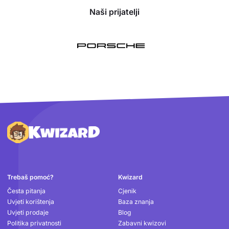
Naši prijatelji
Podnožje
Trebaš pomoć?
Kwizard
Česta pitanja
Cjenik
Uvjeti korištenja
Baza znanja
Uvjeti prodaje
Blog
Politika privatnosti
Zabavni kwizovi