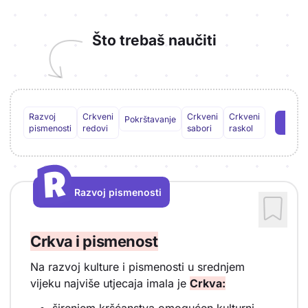
Što trebaš naučiti
Razvoj
Crkveni
Crkveni
Crkveni
Pokrštavanje
pismenosti
redovi
sabori
raskol
R
R
Razvoj pismenosti
Vrsta sadržaja: Razvoj pismenosti
Crkva i pismenost
Na razvoj kulture i pismenosti u srednjem
vijeku najviše utjecaja imala je
Crkva:
širenjem kršćanstva omogućen kulturni