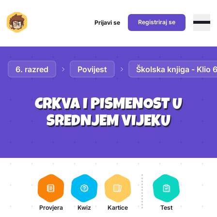
Registriraj se
Prijavi se
Preskoči na sadržaj
6. razred
Povijest
Školska knjiga - Klio 
CRKVA I PISMENOST U
SREDNJEM VIJEKU
Aktivnosti lekcije
Provjera
Kwiz
Kartice
Test