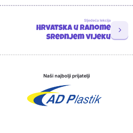
Sljedeća lekcija
Hrvatska u ranome
srednjem vijeku
Sponzori
Naši najbolji prijatelji