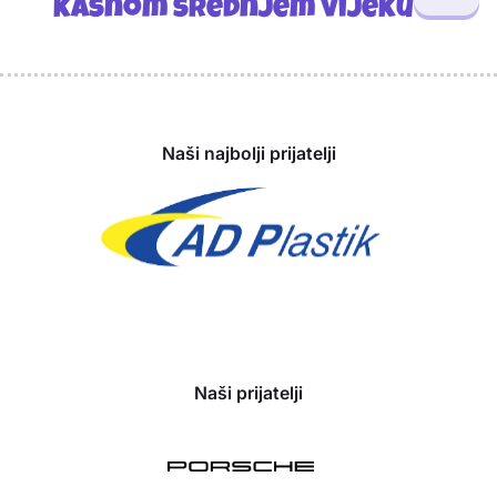
kasnom srednjem vijeku
Sponzori
Naši najbolji prijatelji
Naši prijatelji