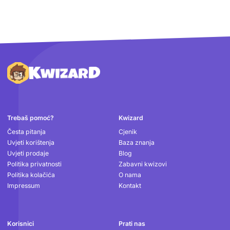
Podnožje
Trebaš pomoć?
Kwizard
Česta pitanja
Cjenik
Uvjeti korištenja
Baza znanja
Uvjeti prodaje
Blog
Politika privatnosti
Zabavni kwizovi
Politika kolačića
O nama
Impressum
Kontakt
Korisnici
Prati nas