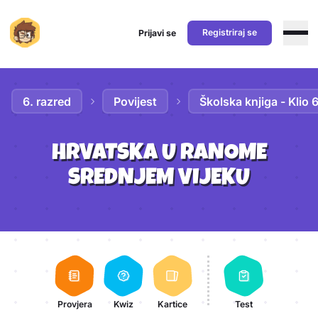
Registriraj se
Prijavi se
Preskoči na sadržaj
6. razred
Povijest
Školska knjiga - Klio 
HRVATSKA U RANOME
SREDNJEM VIJEKU
Aktivnosti lekcije
Provjera
Kwiz
Kartice
Test