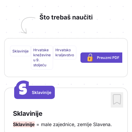
Što trebaš naučiti
Hrvatske
Hrvatsko
Sklavinije
kneževine
kraljevstvo
Preuzmi PDF
(potrebna prijav
u 9.
stoljeću
S
S
Sklavinije
Vrsta sadržaja: Sklavinije
Sklavinije
Sklavinije
= male zajednice, zemlje Slavena.