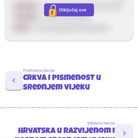
Zahumlje
--> Od rijeke Neretve do Dubrovnika
Otključaj sve
Travunija
--> Južno od Zahumlja
Bosna
--> Oko gornjeg toka rijeke Bosne
Prethodna lekcija
Crkva i pismenost u
srednjem vijeku
Sljedeća lekcija
Hrvatska u razvijenom i