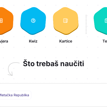
vjera
Kwiz
Kartice
Te
Što trebaš naučiti
letačka Republika