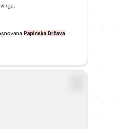
vinga.
u osnovana
Papinska Država