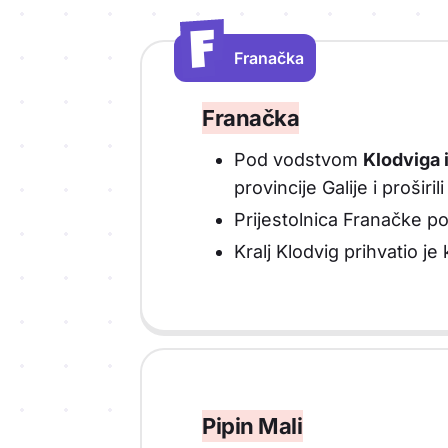
F
F
Franačka
Vrsta sadržaja: Franačka
Franačka
Pod vodstvom
Klodviga 
provincije Galije i proši
Prijestolnica Franačke p
Kralj Klodvig prihvatio je
Pipin Mali