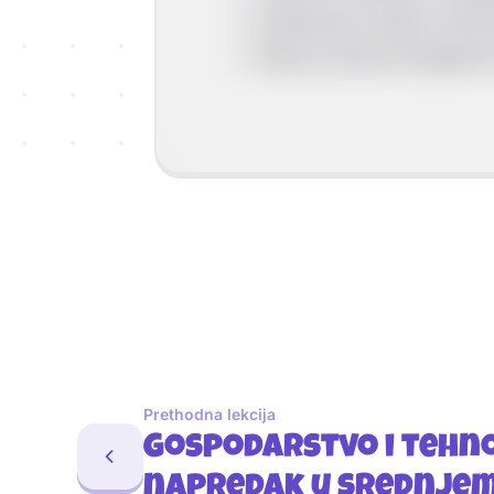
Održavao je dobre odno
Želio je obnoviti Zapadno
Prethodna lekcija
Gospodarstvo i tehn
napredak u srednjem