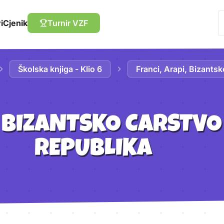
i
Cjenik
Turnir VZF
Školska knjiga - Klio 6
Franci, Arapi, Bizantsk
, BIZANTSKO CARSTVO
REPUBLIKA