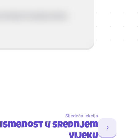
teritorije Franačkoj državi
Sljedeća lekcija
 pismenost u srednjem
vijeku