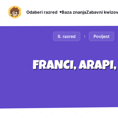
Odaberi razred
Baza znanja
Zabavni kwizov
Preskoči na sadržaj
6. razred
Povijest
FRANCI, ARAPI