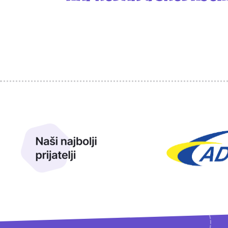
Sponzori
Naši najbolji prijatelji
Naši prijatelji