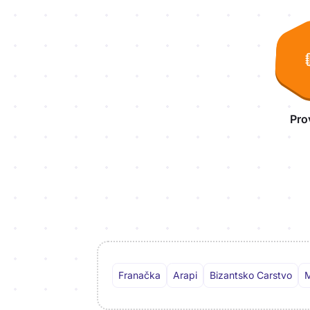
Aktivnosti lekcije
Pro
Franačka
Arapi
Bizantsko Carstvo
M