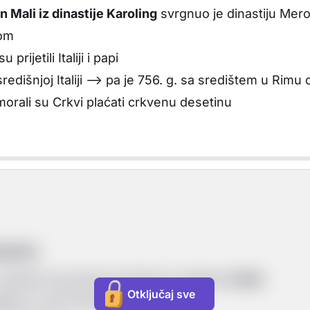
n Mali iz dinastije Karoling
svrgnuo je dinastiju Mero
vom
rijetili Italiji i papi
središnjoj Italiji --> pa je 756. g. sa središtem u Rim
morali su Crkvi plaćati crkvenu desetinu
ljednik.
 vojničkih sposobnosti dobio je nadimak
Veliki
Otključaj sve
anjem novih teritorija