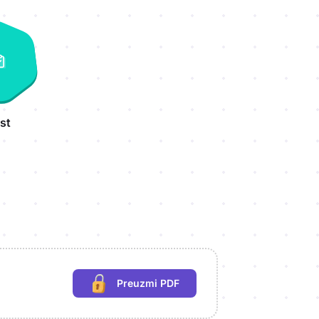
st
Preuzmi PDF
(potrebna prijava)