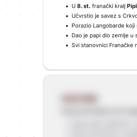
U
8. st.
franački kralj
Pipi
Učvrstio je savez s Crk
Porazio Langobarde koji su p
Dao je papi dio zemlje u 
Svi stanovnici Franačke 
Karlo Veliki
Karlo je bio Pipinov sin i nas
Zbog svojih vladarskih i
Širio je kršćanstvo osvaj