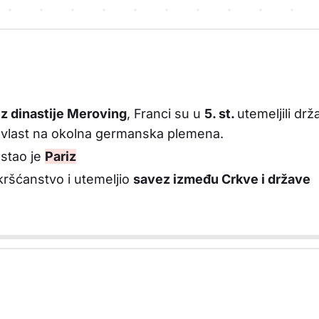
iz dinastije Meroving
, Franci su u
5. st.
utemeljili dr
rili vlast na okolna germanska plemena.
ostao je
Pariz
 kršćanstvo i utemeljio
savez između Crkve i države