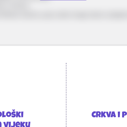
se s Crkvom
 Rimsko Carstvo, pa je vodio mnoge ratove i pripojio 
ološki
Crkva i
 vijeku