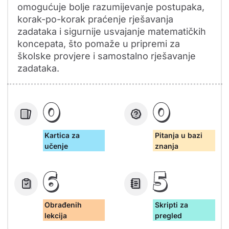
omogućuje bolje razumijevanje postupaka,
korak-po-korak praćenje rješavanja
zadataka i sigurnije usvajanje matematičkih
koncepata, što pomaže u pripremi za
školske provjere i samostalno rješavanje
zadataka.
0
0
Kartica za
Pitanja u bazi
učenje
znanja
6
5
Obrađenih
Skripti za
lekcija
pregled