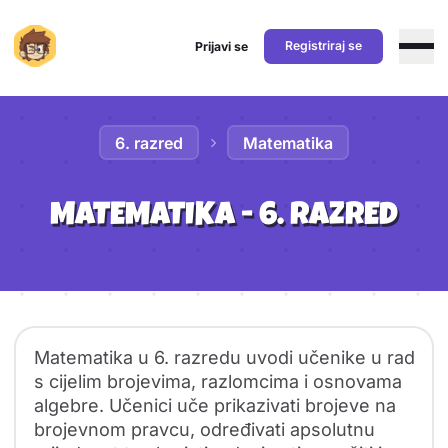
Registriraj se
Prijavi se
Preskoči na sadržaj
6. razred
Matematika
MATEMATIKA - 6. RAZRED
Sadržaj predmeta
Pregled predmeta
Matematika u 6. razredu uvodi učenike u rad
s cijelim brojevima, razlomcima i osnovama
algebre. Učenici uče prikazivati brojeve na
brojevnom pravcu, određivati apsolutnu