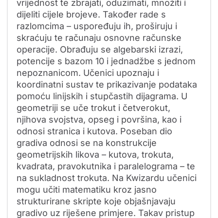
vrijednost te zbrajati, oduzimati, množiti i
dijeliti cijele brojeve. Također rade s
razlomcima – uspoređuju ih, proširuju i
skraćuju te računaju osnovne računske
operacije. Obrađuju se algebarski izrazi,
potencije s bazom 10 i jednadžbe s jednom
nepoznanicom. Učenici upoznaju i
koordinatni sustav te prikazivanje podataka
pomoću linijskih i stupčastih dijagrama. U
geometriji se uče trokut i četverokut,
njihova svojstva, opseg i površina, kao i
odnosi stranica i kutova. Poseban dio
gradiva odnosi se na konstrukcije
geometrijskih likova – kutova, trokuta,
kvadrata, pravokutnika i paralelograma – te
na sukladnost trokuta. Na Kwizardu učenici
mogu učiti matematiku kroz jasno
strukturirane skripte koje objašnjavaju
gradivo uz riješene primjere. Takav pristup