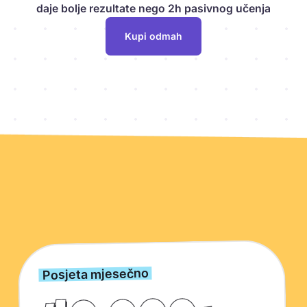
daje bolje rezultate nego 2h pasivnog učenja
Kupi odmah
Ključne brojke o Kwizardu
Posjeta mjesečno