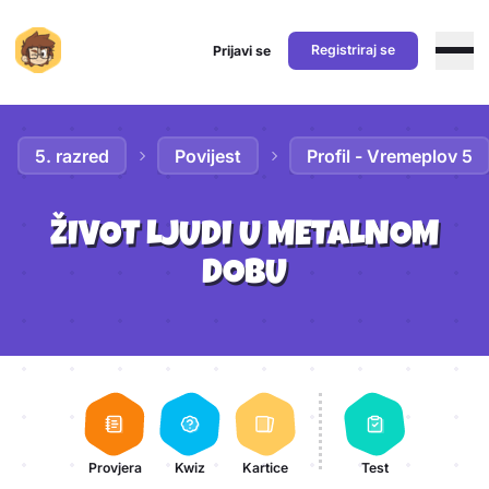
Registriraj se
Prijavi se
Preskoči na sadržaj
5. razred
Povijest
Profil - Vremeplov 5
ŽIVOT LJUDI U METALNOM
DOBU
Aktivnosti lekcije
Provjera
Kwiz
Kartice
Test