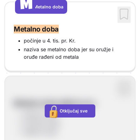
M
M
Metalno doba
Vrsta sadržaja: Metalno doba
Metalno doba
počinje u 4. tis. pr. Kr.
naziva se metalno doba jer su oružje i
oruđe rađeni od metala
Metalno doba dijeli se na:
Otključaj sve
bakreno doba
brončano doba
željezno doba