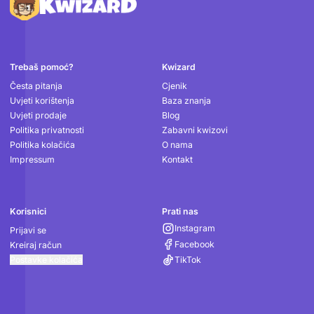
Podnožje
Trebaš pomoć?
Kwizard
Česta pitanja
Cjenik
Uvjeti korištenja
Baza znanja
Uvjeti prodaje
Blog
Politika privatnosti
Zabavni kwizovi
Politika kolačića
O nama
Impressum
Kontakt
Korisnici
Prati nas
Instagram
Prijavi se
Facebook
Kreiraj račun
Postavke kolačića
TikTok