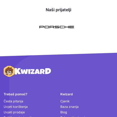
Naši prijatelji
Podnožje
Trebaš pomoć?
Kwizard
Česta pitanja
Cjenik
Uvjeti korištenja
Baza znanja
Uvjeti prodaje
Blog