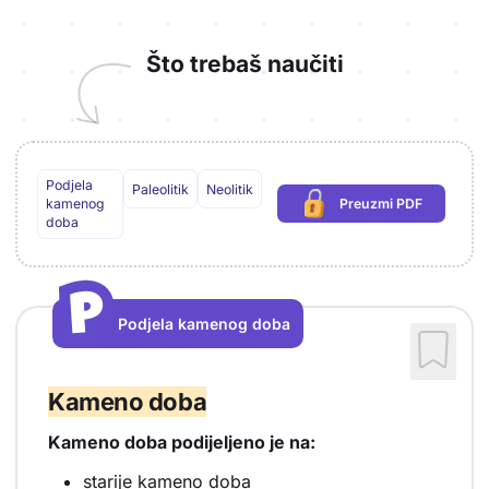
Što trebaš naučiti
Podjela
Paleolitik
Neolitik
kamenog
Preuzmi PDF
(potrebna prijava)
doba
P
P
Podjela kamenog doba
Vrsta sadržaja: Podjela kamenog doba
Kameno doba
Kameno doba podijeljeno je na:
starije kameno doba