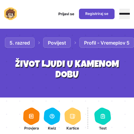
Registriraj se
Prijavi se
Preskoči na sadržaj
5. razred
Povijest
Profil - Vremeplov 5
ŽIVOT LJUDI U KAMENOM
DOBU
Aktivnosti lekcije
Provjera
Kwiz
Kartice
Test