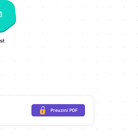
st
Preuzmi PDF
(potrebna prijava)