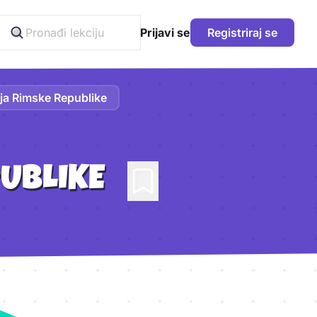
Prijavi se
Registriraj se
žja Rimske Republike
PUBLIKE