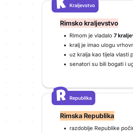
K
K
Kraljevstvo
Vrsta sadržaja: Kraljevstvo
Rimsko kraljevstvo
Rimom je vladalo
7 kralj
kralj je imao ulogu vrho
uz kralja kao tijela vlasti
senatori su bili bogati i u
R
R
Republika
Vrsta sadržaja: Republika
Rimska Republika
razdoblje Republike počinj