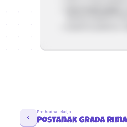
žene su rimske građanke,
imena rimskih građana
sa
pokazuju pripadnost ne
pripadnost građanstvu vi
Prethodna lekcija
Postanak grada Rim