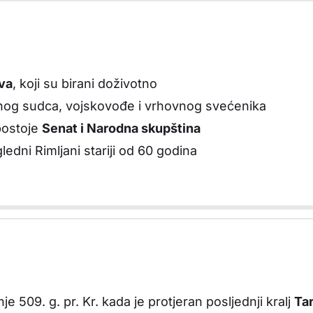
eva
, koji su birani doživotno
vnog sudca, vojskovođe i vrhovnog svećenika
 postoje
Senat i Narodna skupština
gledni Rimljani stariji od 60 godina
e 509. g. pr. Kr. kada je protjeran posljednji kralj
Tar