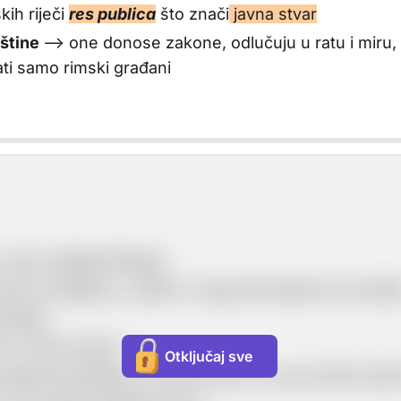
kih riječi
res publica
što znači
javna stvar
štine
--> one donose zakone, odlučuju u ratu i miru,
ti samo rimski građani
 oba roditelja Rimljani
rava (sudjeluju u politici i mogu biti izabrani za služb
ženidbe
e ih rimski zakoni
Otključaj sve
popisima građana i imovine koji su se provodili svaki