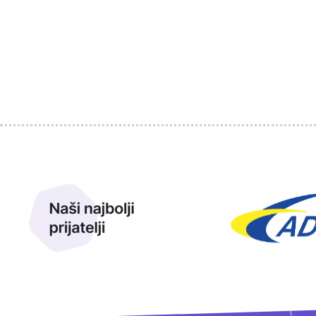
Sponzori
Naši najbolji prijatelji
Naši prijatelji