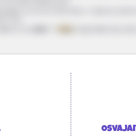
 ali nemaju politička prava
stojala su se od tri ili više imena --> jedno je osobn
kom rodu.
djela se i po
odjeći
-->
toga
je duga haljina koju smij
a
Osvajan