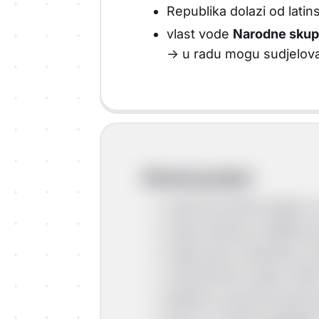
Republika dolazi od latins
vlast vode
Narodne skup
-> u radu mogu sudjelova
Rimski građani
stanovnici Rima kojima su
imaju slobodu, politička p
imaju pravo vlasništva, 
smiju biti dio vojske, štit
plaćali su poreze prema 