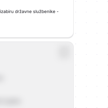
 izabiru državne službenike -
u)
h 5 godina