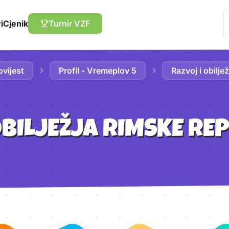
i
Cjenik
Turnir VZF
ovijest
Profil - Vremeplov 5
Razvoj i obilje
OBILJEŽJA RIMSKE RE