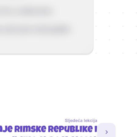
o ime, a ostala imena
u nositi samo rimski građani
Sljedeća lekcija
je Rimske Republike i