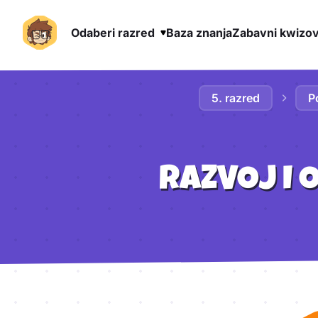
Odaberi razred
Baza znanja
Zabavni kwizov
Preskoči na sadržaj
5. razred
P
RAZVOJ I 
Aktivnosti lekcije