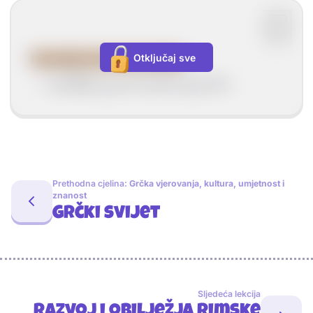
Otključaj sve
Razdoblje Rimske Republike
od 509. g. pr. Kr. do 27. g. pr. Kr.
Prethodna cjelina:
Grčka vjerovanja, kultura, umjetnost i
znanost
Grčki svijet
Sljedeća lekcija
Razvoj i obilježja Rimske