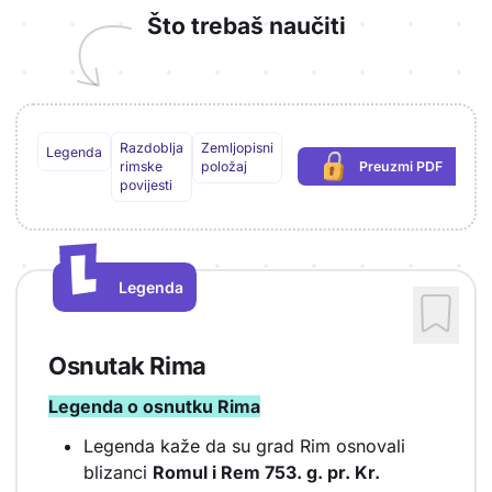
Što trebaš naučiti
Razdoblja
Zemljopisni
Legenda
rimske
položaj
Preuzmi PDF
(potrebna prijava
povijesti
L
L
Legenda
Vrsta sadržaja: Legenda
Osnutak Rima
Legenda o osnutku Rima
Legenda kaže da su grad Rim osnovali
blizanci
Romul i Rem 753. g. pr. Kr.