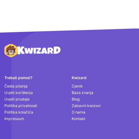
Podnožje
Trebaš pomoć?
Kwizard
Česta pitanja
Cjenik
Uvjeti korištenja
Baza znanja
Uvjeti prodaje
Blog
Politika privatnosti
Zabavni kwizovi
Politika kolačića
O nama
Impressum
Kontakt