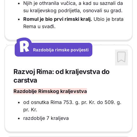
Njih je othranila vučica, a kad su saznali da
su kraljevskog podrijetla, osnovali su grad.
Romul je bio prvi rimski kralj.
Ubio je brata
Rema u svađi.
R
R
Razdoblja rimske povijesti
Vrsta sadržaja: Razdoblja rimske povijesti
Razvoj Rima: od kraljevstva do
carstva
Razdoblje Rimskog kraljevstva
od osnutka Rima 753. g. pr. Kr. do 509. g.
pr. Kr.
razdoblje 7 kraljeva