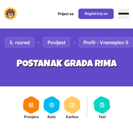
Registriraj se
Prijavi se
Preskoči na sadržaj
5. razred
Povijest
Profil - Vremeplov 5
POSTANAK GRADA RIMA
Aktivnosti lekcije
Provjera
Kwiz
Kartice
Test