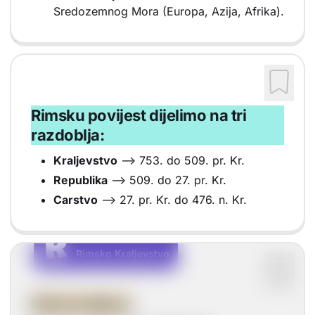
Sredozemnog Mora (Europa, Azija, Afrika).
Rimsku povijest dijelimo na tri
razdoblja:
Kraljevstvo
--> 753. do 509. pr. Kr.
Republika
--> 509. do 27. pr. Kr.
Carstvo
--> 27. pr. Kr. do 476. n. Kr.
R
R
Rimsko Kraljevstvo
Vrsta sadržaja: Rimsko Kraljevstvo
Doba kraljeva