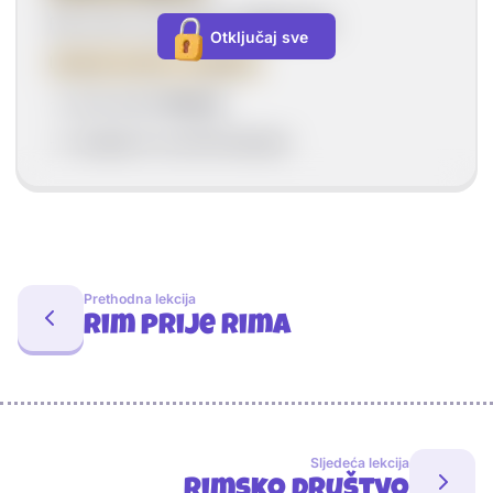
Rim je bio na početku
kraljevstvo
.
Otključaj sve
Ukupno je bilo 7 kraljeva:
--> prvi je bio
Romul
--> zadnja tri su bili Etrušćani
Prethodna lekcija
Rim prije Rima
Sljedeća lekcija
Rimsko društvo