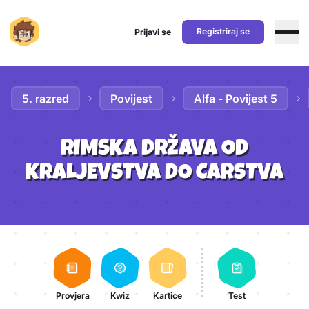
Registriraj se
Prijavi se
Preskoči na sadržaj
5. razred
Povijest
Alfa - Povijest 5
RIMSKA DRŽAVA OD
KRALJEVSTVA DO CARSTVA
Aktivnosti lekcije
Provjera
Kwiz
Kartice
Test