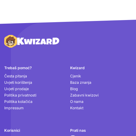
Podnožje
Trebaš pomoć?
Kwizard
Česta pitanja
Cjenik
Uvjeti korištenja
Baza znanja
Uvjeti prodaje
Blog
Politika privatnosti
Zabavni kwizovi
Politika kolačića
O nama
Impressum
Kontakt
Korisnici
Prati nas