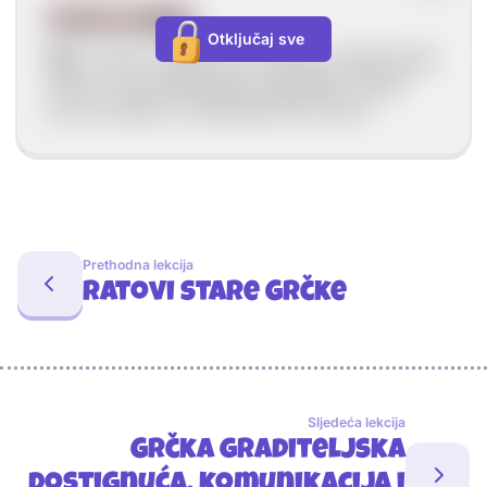
Grčka religija
Otključaj sve
Mit
= priče o bogovima, herojima, natprirodnim
bićima, koje objašnjavaju događaje i pojave
koji su prisutni u svakodnevnom životu.
Prethodna lekcija
Ratovi stare Grčke
Sljedeća lekcija
Grčka graditeljska
dostignuća, komunikacija i