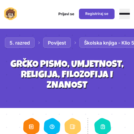
Registriraj se
Prijavi se
Preskoči na sadržaj
5. razred
Povijest
Školska knjiga - Klio 
GRČKO PISMO, UMJETNOST,
RELIGIJA, FILOZOFIJA I
ZNANOST
Aktivnosti lekcije