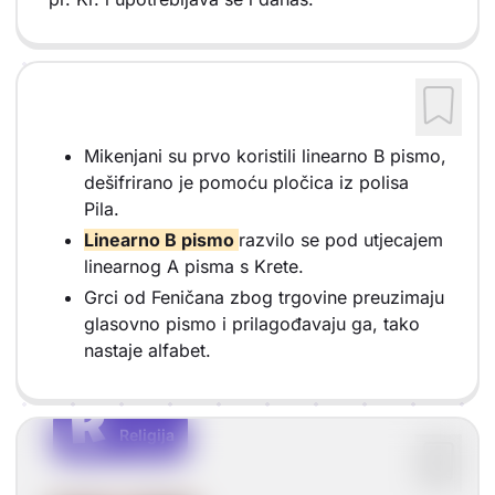
Mikenjani su prvo koristili linearno B pismo,
dešifrirano je pomoću pločica iz polisa
Pila.
Linearno B pismo
razvilo se pod utjecajem
linearnog A pisma s Krete.
Grci od Feničana zbog trgovine preuzimaju
glasovno pismo i prilagođavaju ga, tako
nastaje alfabet.
R
R
Religija
Vrsta sadržaja: Religija