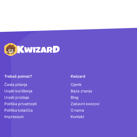
Podnožje
Trebaš pomoć?
Kwizard
Česta pitanja
Cjenik
Uvjeti korištenja
Baza znanja
Uvjeti prodaje
Blog
Politika privatnosti
Zabavni kwizovi
Politika kolačića
O nama
Impressum
Kontakt