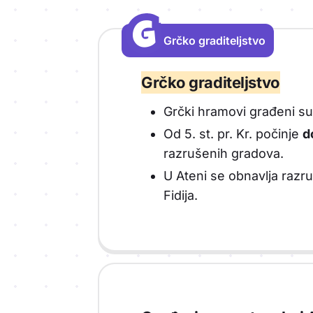
G
G
Grčko graditeljstvo
Vrsta sadržaja: Grčko graditeljstvo
Grčko graditeljstvo
Grčki hramovi građeni su 
Od 5. st. pr. Kr. počinje
d
razrušenih gradova.
U Ateni se obnavlja razru
Fidija.