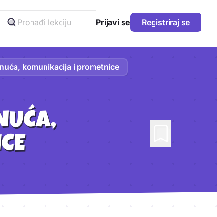
Prijavi se
Registriraj se
gnuća, komunikacija i prometnice
NUĆA,
ICE