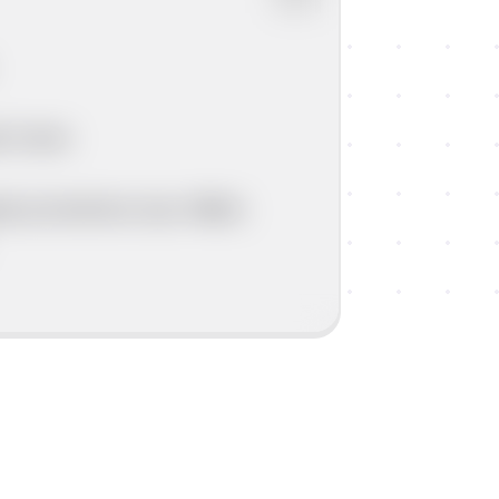
 i teret.
ade prometnice (npr. Milet).