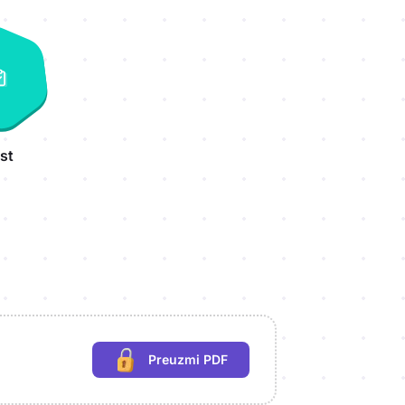
st
Preuzmi PDF
(potrebna prijava)