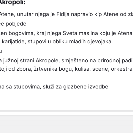
kropoli:
ene, unutar njega je Fidija napravio kip Atene od zla
ce pobjede
n bogovima, kraj njega Sveta maslina koju je Atena
 karijatide, stupovi u obliku mladih djevojaka.
u
a južnoj strani Akropole, smješteno na prirodnoj pad
toji od zbora, žrtvenika bogu, kulisa, scene, orkestra
a sa stupovima, služi za glazbene izvedbe