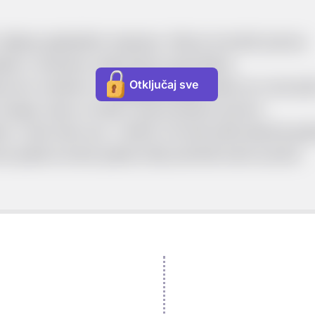
 nalikuju pješačkim stazama. Više je morskih putova.
zili u nizinama i planinskim područjima.
Otključaj sve
evozno sredstvo su
zaprežna kola
kojima se voze ljudi
mazge, koje su imale svoje posebne putove.
 i uske (kao npr. u Ateni), ali neki polisi planski gr
van grada (unutar grada smiju počivati samo junaci).