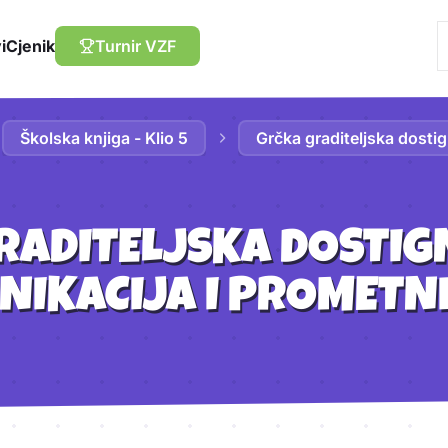
i
Cjenik
Turnir VZF
Školska knjiga - Klio 5
Grčka graditeljska dosti
RADITELJSKA DOSTIG
IKACIJA I PROMETN