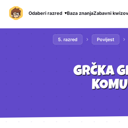
Odaberi razred
Baza znanja
Zabavni kwizov
Preskoči na sadržaj
5. razred
Povijest
GRČKA G
KOMUN