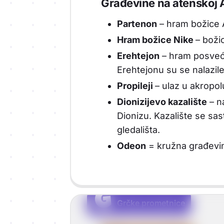
Građevine na atenskoj A
Partenon
– hram božice At
Hram božice Nike
– boži
Erehtejon
– hram posveće
Erehtejonu su se nalazile
Propileji
– ulaz u akropol
Dionizijevo kazalište
– n
Dionizu. Kazalište se sas
gledališta.
Odeon
= kružna građevin
G
G
Grčke prometnice
Vrsta sadržaja: Grčke prometnice