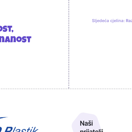
Sljedeća cjelina:
Raz
st,
 znanost