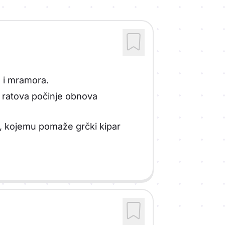
a i mramora.
h ratova počinje obnova
), kojemu pomaže grčki kipar