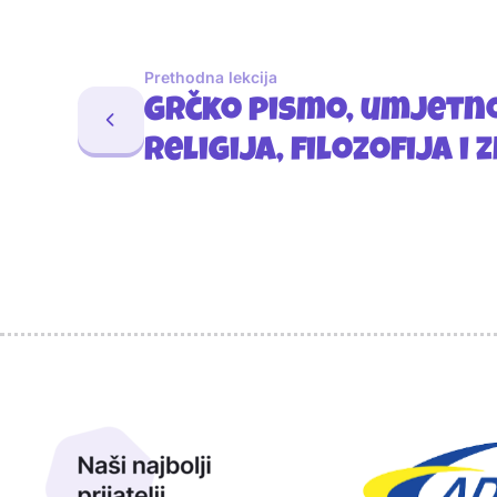
Prethodna lekcija
Grčko pismo, umjetno
religija, filozofija i
Sponzori
Naši najbolji prijatelji
Naši prijatelji