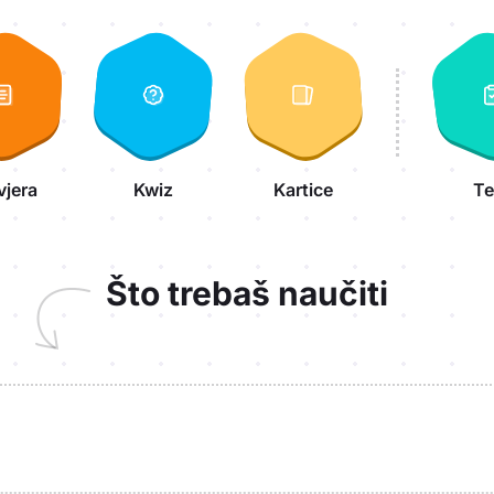
vjera
Kwiz
Kartice
Te
Što trebaš naučiti