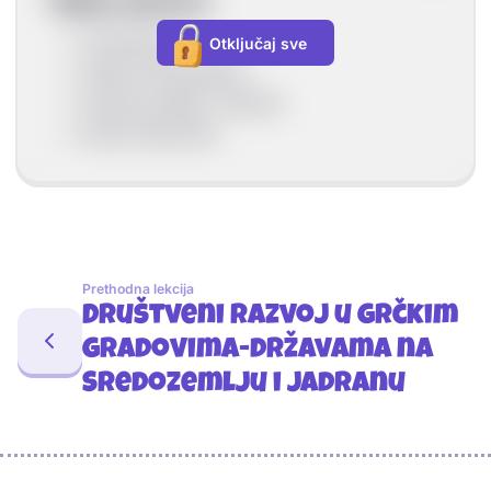
Vijeće staraca
28 članova
Otključaj sve
stariji od 60 godina
donose odluke i zakone
birani doživotno
Prethodna lekcija
Društveni razvoj u grčkim
gradovima-državama na
Sredozemlju i Jadranu