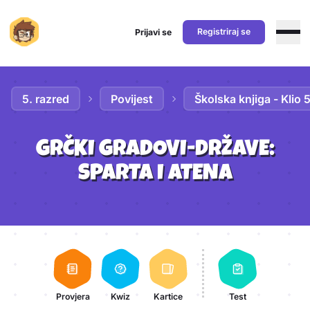
Registriraj se
Prijavi se
Preskoči na sadržaj
5. razred
Povijest
Školska knjiga - Klio 
GRČKI GRADOVI-DRŽAVE:
SPARTA I ATENA
Aktivnosti lekcije
Provjera
Kwiz
Kartice
Test