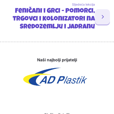
Sljedeća lekcija
Feničani i Grci - pomorci,
trgovci i kolonizatori na
Sredozemlju i Jadranu
Sponzori
Naši najbolji prijatelji