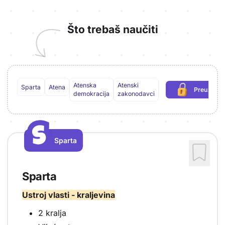
Što trebaš naučiti
Atenska
Atenski
Sparta
Atena
Preuzmi 
(potreb
demokracija
zakonodavci
S
S
Sparta
Vrsta sadržaja: Sparta
Sparta
Ustroj vlasti - kraljevina
2 kralja