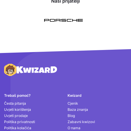
Naši prijatelji
Podnožje
Trebaš pomoć?
Kwizard
Česta pitanja
Cjenik
Uvjeti korištenja
Baza znanja
Uvjeti prodaje
Blog
Politika privatnosti
Zabavni kwizovi
Politika kolačića
O nama