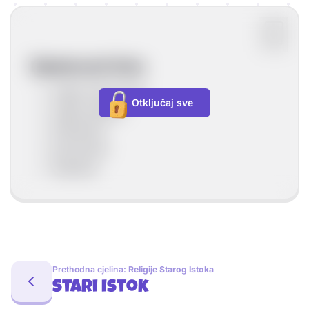
Djelatnosti Grka
uzgoj vinove loze
Otključaj sve
uzgoj maslina
stočarstvo
pomorstvo
ribarstvo
Prethodna cjelina:
Religije Starog Istoka
Stari Istok