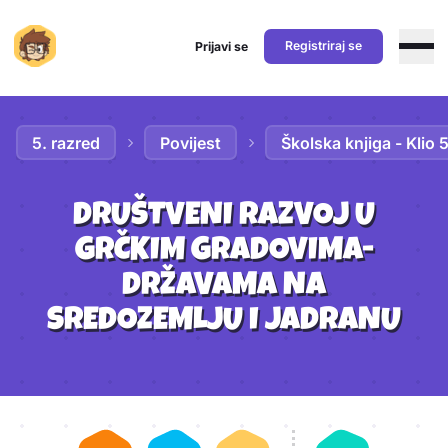
Registriraj se
Prijavi se
Preskoči na sadržaj
5. razred
Povijest
Školska knjiga - Klio 
DRUŠTVENI RAZVOJ U
GRČKIM GRADOVIMA-
DRŽAVAMA NA
SREDOZEMLJU I JADRANU
Aktivnosti lekcije