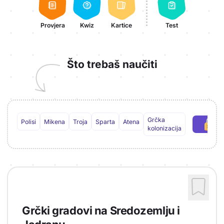
Provjera
Kwiz
Kartice
Test
Što trebaš naučiti
Grčka
Polisi
Mikena
Troja
Sparta
Atena
P
kolonizacija
Grčki gradovi na Sredozemlju i