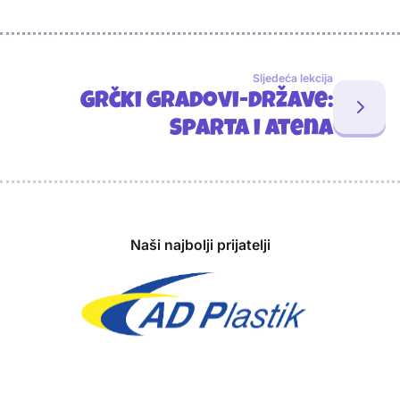
Sljedeća lekcija
Grčki gradovi-države:
Sparta i Atena
Sponzori
Naši najbolji prijatelji