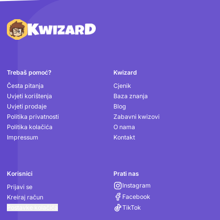
Podnožje
Trebaš pomoć?
Kwizard
Česta pitanja
Cjenik
Uvjeti korištenja
Baza znanja
Uvjeti prodaje
Blog
Politika privatnosti
Zabavni kwizovi
Politika kolačića
O nama
Impressum
Kontakt
Korisnici
Prati nas
Instagram
Prijavi se
Facebook
Kreiraj račun
Postavke kolačića
TikTok