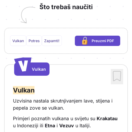
Što trebaš naučiti
Vulkan
Potres
Zapamti!
Preuzmi PDF
(potrebna prijava)
V
V
Vulkan
Vrsta sadržaja: Vulkan
Vulkan
Uzvisina nastala skrutnjivanjem lave, stijena i
pepela zove se vulkan.
Primjeri poznatih vulkana u svijetu su
Krakatau
u Indoneziji ili
Etna
i
Vezuv
u Italiji.