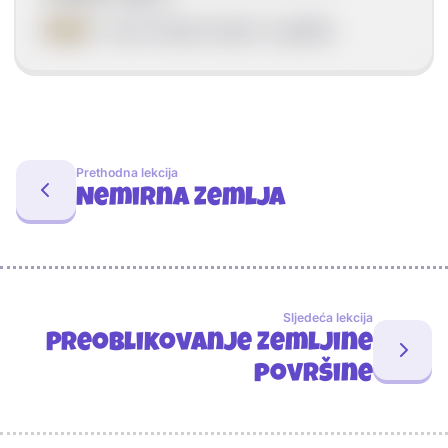
Kanal
- veza između kratera i ognjišta.
Prethodna lekcija
Nemirna Zemlja
Sljedeća lekcija
Preoblikovanje Zemljine
površine
Sponzori