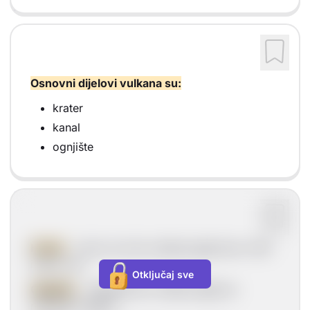
Osnovni dijelovi vulkana su:
krater
kanal
ognjište
Krater
- otvor na vrhu vulkana gdje lava i dim
izlaze van.
Otključaj sve
Ognjište
- najdublji dio vulkana gdje se
nakuplja magma