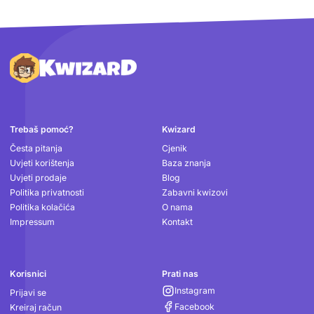
Podnožje
Trebaš pomoć?
Kwizard
Česta pitanja
Cjenik
Uvjeti korištenja
Baza znanja
Uvjeti prodaje
Blog
Politika privatnosti
Zabavni kwizovi
Politika kolačića
O nama
Impressum
Kontakt
Korisnici
Prati nas
Instagram
Prijavi se
Facebook
Kreiraj račun