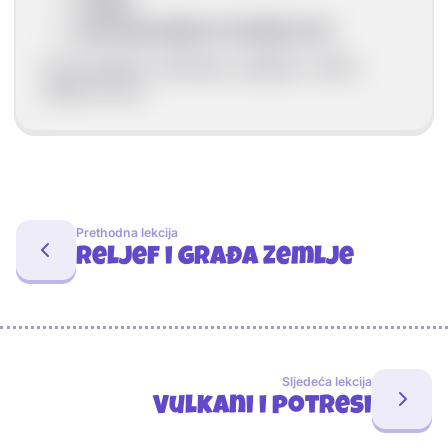
vulkani
pomicanje dijelova Zemljine kore
Oni konstanto razlamaju, spuštaju i izdižu
dijelove kore.
Prethodna lekcija
Reljef i građa Zemlje
Sljedeća lekcija
Vulkani i potresi