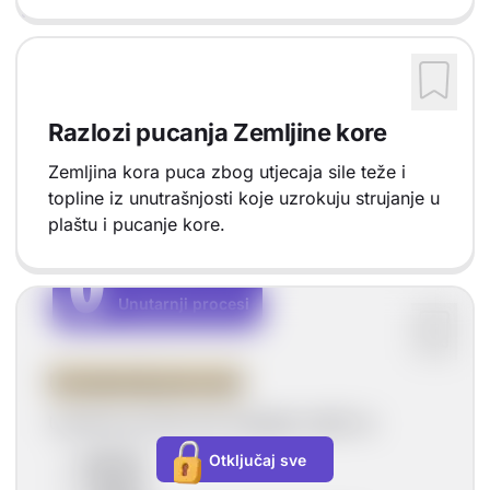
Razlozi pucanja Zemljine kore
Zemljina kora puca zbog utjecaja sile teže i
topline iz unutrašnjosti koje uzrokuju strujanje u
plaštu i pucanje kore.
U
U
Unutarnji procesi
Vrsta sadržaja: Unutarnji procesi
Unutarnji procesi
Unutarnji procesi koji mijenjaju reljef su:
potresi
Otključaj sve