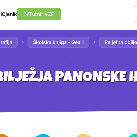
i
Cjenik
Turnir VZF
rafija
Školska knjiga - Gea 1
Reljefna obil
BILJEŽJA PANONSKE 