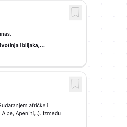
anas.
votinja i biljaka,...
Sudaranjem afričke i
 Alpe, Apenini,..). Između