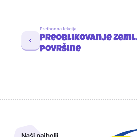
Prethodna lekcija
Preoblikovanje Zeml
površine
Sponzori
Naši najbolji prijatelji
Naši prijatelji