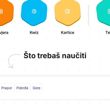
vjera
Kwiz
Kartice
Te
Što trebaš naučiti
Prapor
Pobrđa
Gore