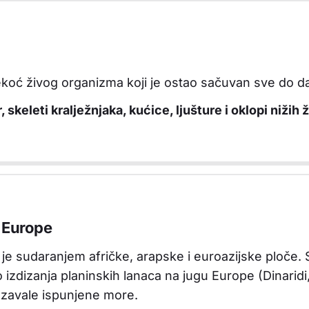
 nekoć živog organizma koji je ostao sačuvan sve do d
, skeleti kralježnjaka, kućice, ljušture i oklopi nižih ži
a Europe
 je sudaranjem afričke, arapske i euroazijske ploče. 
 izdizanja planinskih lanaca na jugu Europe (Dinaridi,
u zavale ispunjene more.