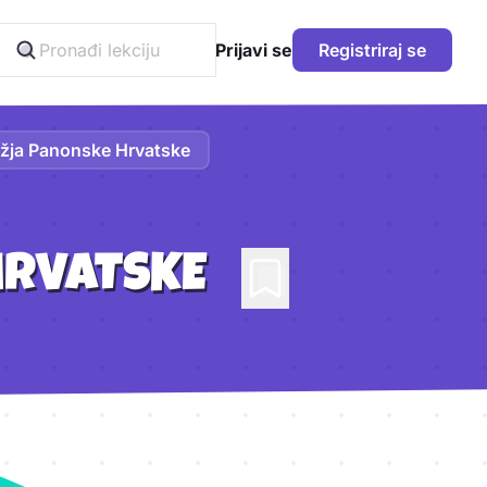
Prijavi se
Registriraj se
ježja Panonske Hrvatske
HRVATSKE