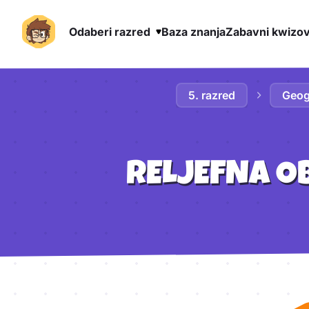
Odaberi razred
Baza znanja
Zabavni kwizov
Preskoči na sadržaj
5. razred
Geog
RELJEFNA O
Aktivnosti lekcije