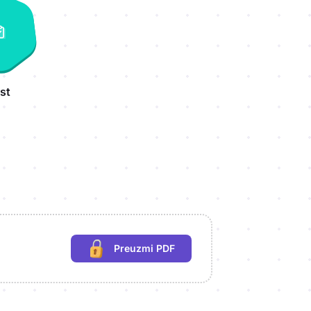
st
Preuzmi PDF
(potrebna prijava)