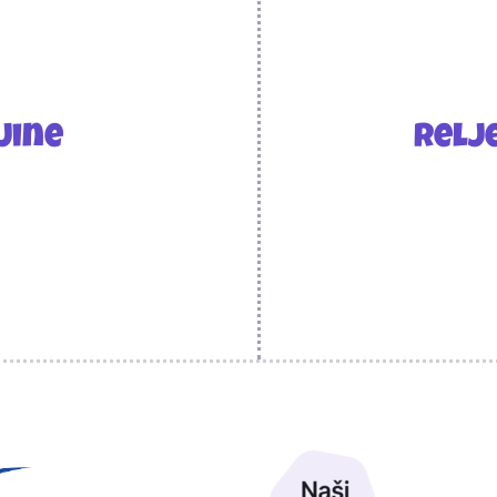
jine
Relj