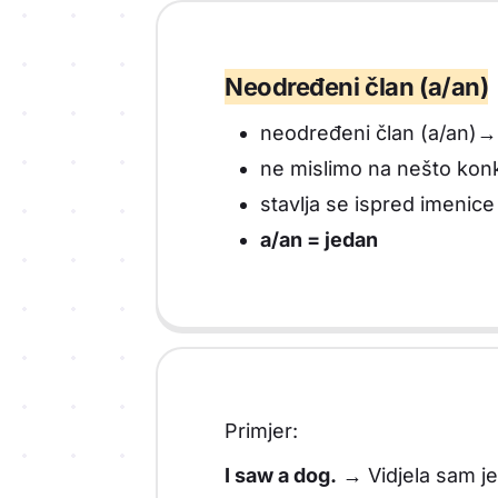
Neodređeni član (a/an)
neodređeni član (a/an)→ k
ne mislimo na nešto konk
stavlja se ispred imenice
a/an = jedan
Primjer:
I saw a dog.
→ Vidjela sam jed