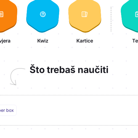
vjera
Kwiz
Kartice
Te
Što trebaš naučiti
er box