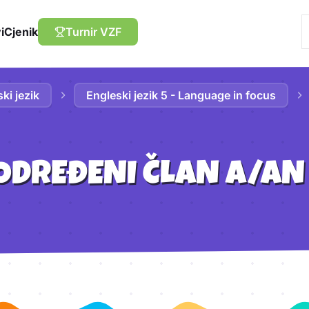
i
Cjenik
Turnir VZF
ki jezik
Engleski jezik 5 - Language in focus
ODREĐENI ČLAN A/AN