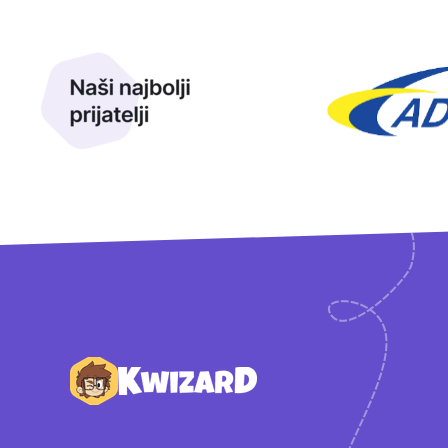
Naši najbolji prijatelji
Naši prijatelji
Podnožje