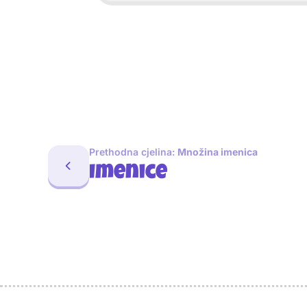
Prethodna cjelina:
Množina imenica
Imenice
Sponzori