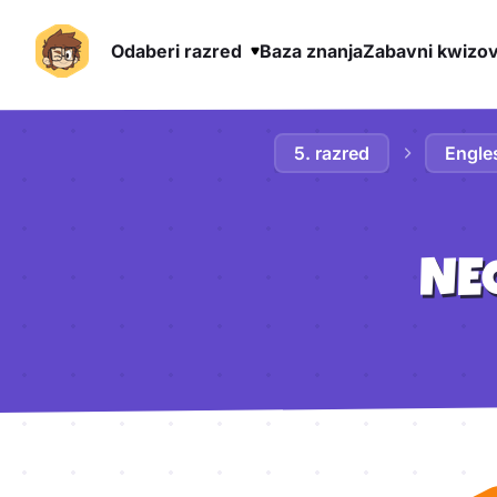
Odaberi razred
Baza znanja
Zabavni kwizov
Preskoči na sadržaj
5. razred
Engles
NE
Aktivnosti lekcije