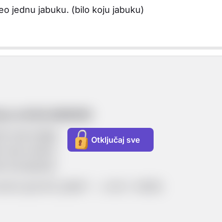
o jednu jabuku. (bilo koju jabuku)
očinju sa SUGLASNIKOM
lo koja knjiga)
Otključaj sve
o koja mačka)
o koji dječak)
oramo govoriti „jedan“ → a cat = mačka