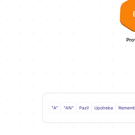
Pro
"A"
"AN"
Pazi!
Upotreba
Rememb