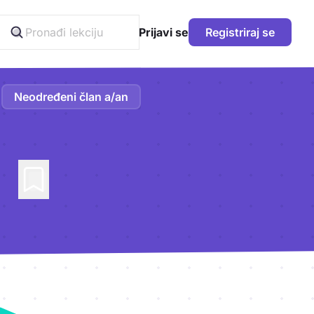
Prijavi se
Registriraj se
Neodređeni član a/an