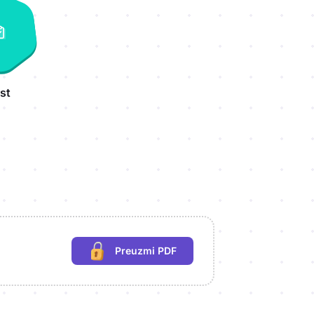
st
Preuzmi PDF
(potrebna prijava)