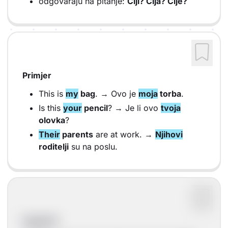
odgovaraju na pitanje:
Čiji? Čija? Čije?
Primjer
This is
my
bag
. → Ovo je
moja
torba
.
Is this
your
pencil
? → Je li ovo
tvoja
olovka
?
Their
parents
are at work. →
Njihovi
roditelji
su na poslu.
Zapamti!