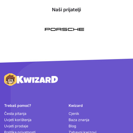
Naši prijatelji
Podnožje
Trebaš pomoć?
Kwizard
Česta pitanja
Cjenik
Uvjeti korištenja
Baza znanja
Uvjeti prodaje
Blog
Politika privatnosti
Zabavni kwizovi