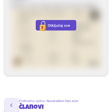
Pamtimo svaki odgovarajući posvojni pridjev!
Otključaj sve
Prethodna cjelina:
Neodređeni član a/an
Članovi