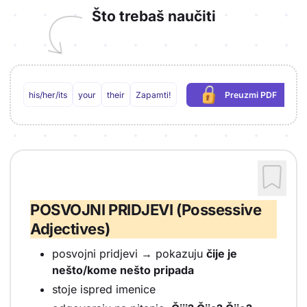
Što trebaš naučiti
his/her/its
your
their
Zapamti!
Preuzmi PDF
(potrebna prijava
POSVOJNI PRIDJEVI (Possessive
Adjectives)
posvojni pridjevi → pokazuju
čije je
nešto/kome nešto pripada
stoje ispred imenice