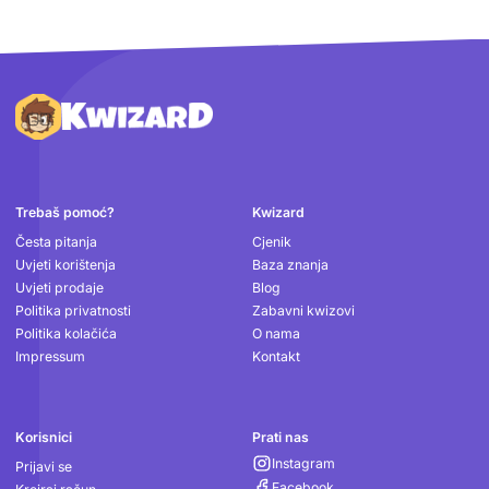
Podnožje
Trebaš pomoć?
Kwizard
Česta pitanja
Cjenik
Uvjeti korištenja
Baza znanja
Uvjeti prodaje
Blog
Politika privatnosti
Zabavni kwizovi
Politika kolačića
O nama
Impressum
Kontakt
Korisnici
Prati nas
Instagram
Prijavi se
Facebook