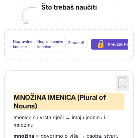
Što trebaš naučiti
Nepravilne
Nepromjenjive
Zapamti!
Preuzmi PDF
(potrebna pri
imenice
imenice
MNOŽINA IMENICA (Plural of
Nouns)
Imenice su vrsta riječi → imaju jedninu i
množinu
množina
= govorimo o više → osoba, stvari,