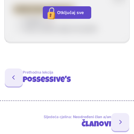
OSNOVNO PRAVILO
Otključaj sve
dodajemo
-
s
većina imenica imaju ovo pravilo
Prethodna lekcija
Possessive's
Sljedeća cjelina:
Neodređeni član a/an
Članovi