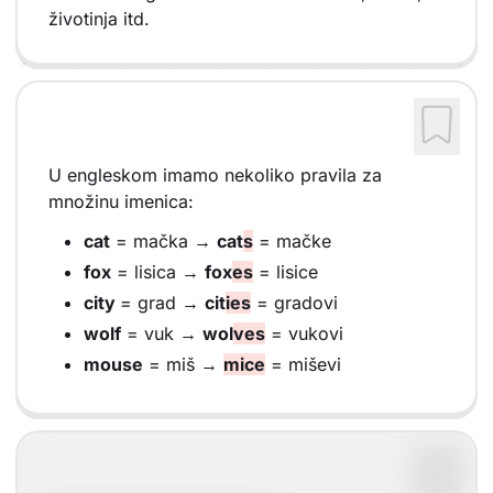
životinja itd.
U engleskom imamo nekoliko pravila za
množinu imenica:
cat
= mačka →
cat
s
= mačke
fox
= lisica →
fox
es
= lisice
city
= grad →
cit
ies
= gradovi
wolf
= vuk →
wol
ves
= vukovi
mouse
= miš →
mice
= miševi