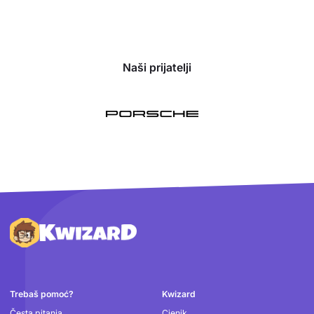
Naši prijatelji
Podnožje
Trebaš pomoć?
Kwizard
Česta pitanja
Cjenik