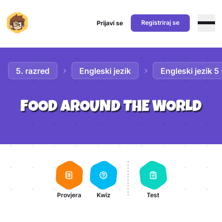
Registriraj se
Prijavi se
Preskoči na sadržaj
5. razred
Engleski jezik
Engleski jezik 5
FOOD AROUND THE WORLD
Aktivnosti lekcije
Provjera
Kwiz
Test