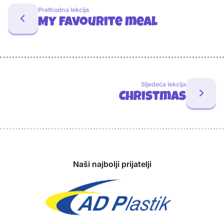
Prethodna lekcija
My favourite meal
Sljedeća lekcija
Christmas
Sponzori
Naši najbolji prijatelji