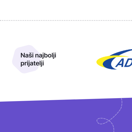
Sponzori
Naši najbolji prijatelji
Naši prijatelji