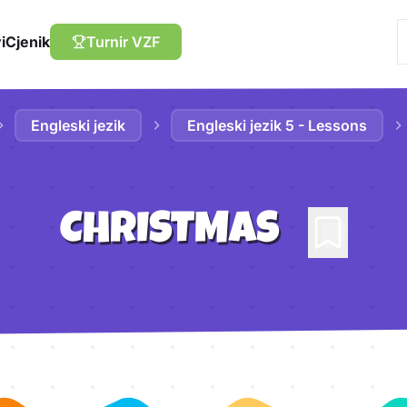
i
Cjenik
Turnir VZF
Engleski jezik
Engleski jezik 5 - Lessons
CHRISTMAS