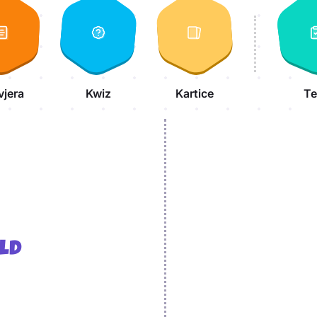
vjera
Kwiz
Kartice
Te
ld