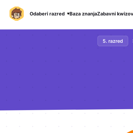
Odaberi razred
Baza znanja
Zabavni kwizov
Preskoči na sadržaj
5. razred
Aktivnosti lekcije