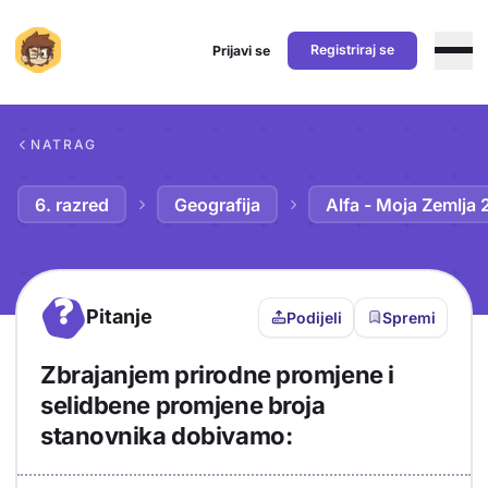
Registriraj se
Prijavi se
Preskoči na sadržaj
NATRAG
6. razred
Geografija
Alfa - Moja Zemlja 
?
Pitanje
Podijeli
Spremi
Zbrajanjem prirodne promjene i
selidbene promjene broja
stanovnika dobivamo: