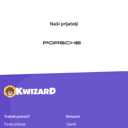
Naši prijatelji
Podnožje
Trebaš pomoć?
Kwizard
Česta pitanja
Cjenik