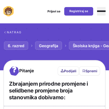
Registriraj se
Prijavi se
Preskoči na sadržaj
NATRAG
6. razred
Geografija
Školska knjiga - Ge
?
Pitanje
Podijeli
Spremi
Zbrajanjem prirodne promjene i
selidbene promjene broja
stanovnika dobivamo: