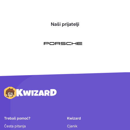
Naši prijatelji
Podnožje
Trebaš pomoć?
Kwizard
Česta pitanja
Cjenik