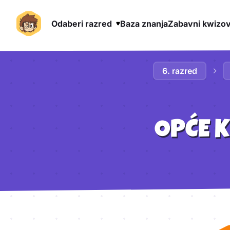
Odaberi razred
Baza znanja
Zabavni kwizov
Preskoči na sadržaj
6. razred
OPĆE 
Aktivnosti lekcije