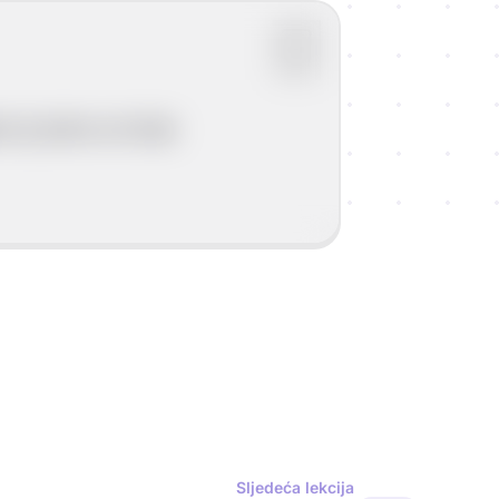
te je jedna od dvije
Sljedeća lekcija