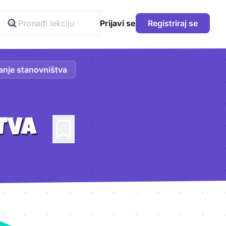
Prijavi se
Registriraj se
anje stanovništva
TVA