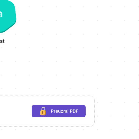
st
Preuzmi PDF
(potrebna prijava)