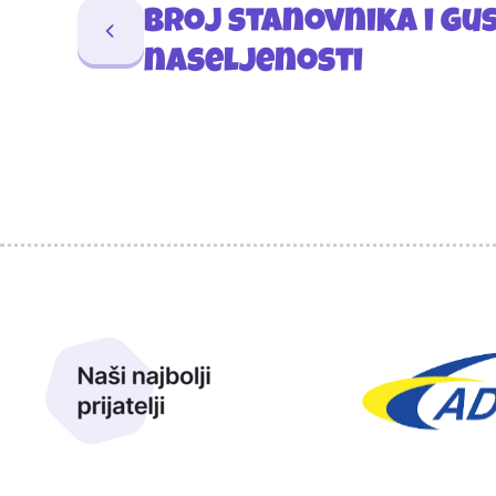
Broj stanovnika i gu
naseljenosti
Sponzori
Naši najbolji prijatelji
Naši prijatelji