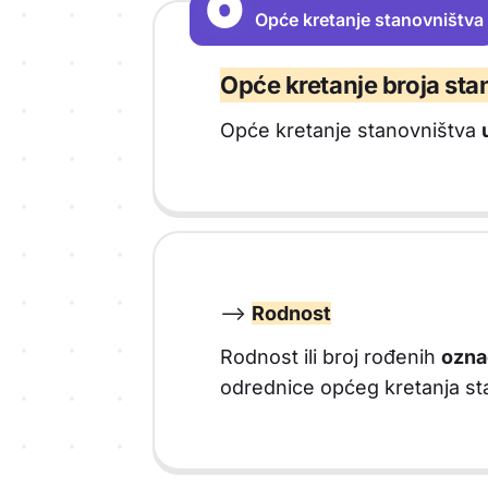
O
O
Opće kretanje stanovništva
Vrsta sadržaja: Opće kretanje stano
Opće kretanje broja st
Opće kretanje stanovništva
-->
Rodnost
Rodnost ili broj rođenih
ozna
odrednice općeg kretanja st