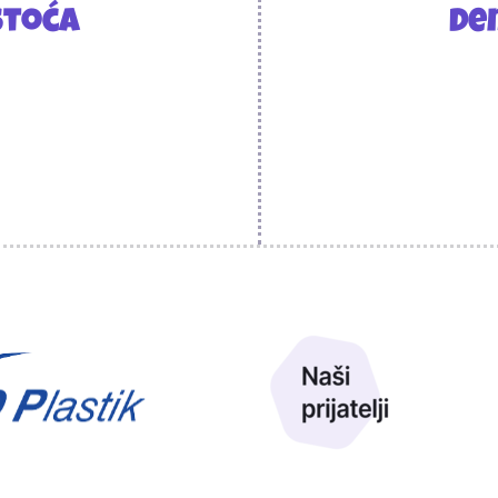
stoća
De