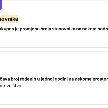
vništva
anovnika
ukupna je promjena broja stanovnika na nekom podr
čava broj rođenih u jednoj godini na nekome prosto
anovništva.