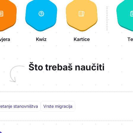
vjera
Kwiz
Kartice
Te
Što trebaš naučiti
retanje stanovništva
Vrste migracija