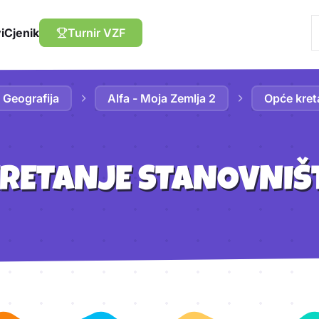
i
Cjenik
Turnir VZF
Geografija
Alfa - Moja Zemlja 2
Opće kret
KRETANJE STANOVNIŠ