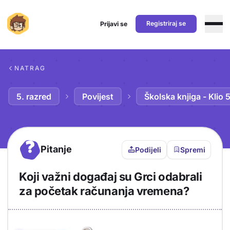
Registriraj se
Prijavi se
Preskoči na sadržaj
NATRAG
5. razred
Povijest
Školska knjiga - Klio 
?
Pitanje
Podijeli
Spremi
Koji važni događaj su Grci odabrali
za početak računanja vremena?
Objašnjenje
Odgovor