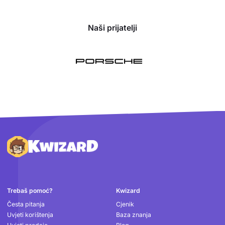
Naši prijatelji
Podnožje
Trebaš pomoć?
Kwizard
Česta pitanja
Cjenik
Uvjeti korištenja
Baza znanja