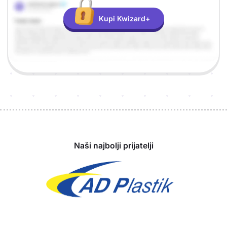
Kupi Kwizard+
Sponzori
Naši najbolji prijatelji