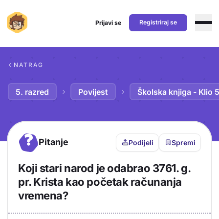
Registriraj se
Prijavi se
Preskoči na sadržaj
NATRAG
5. razred
Povijest
Školska knjiga - Klio 
?
Pitanje
Podijeli
Spremi
Koji stari narod je odabrao 3761. g.
pr. Krista kao početak računanja
vremena?