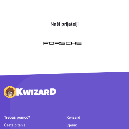
Naši prijatelji
Podnožje
Trebaš pomoć?
Kwizard
Česta pitanja
Cjenik