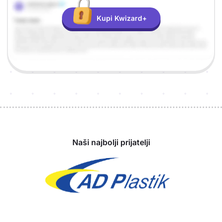
Kupi Kwizard+
Sponzori
Naši najbolji prijatelji