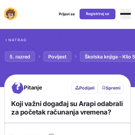
Registriraj se
Prijavi se
Preskoči na sadržaj
NATRAG
5. razred
Povijest
Školska knjiga - Klio 
?
Pitanje
Podijeli
Spremi
Koji važni događaj su Arapi odabrali
za početak računanja vremena?
Objašnjenje
Odgovor