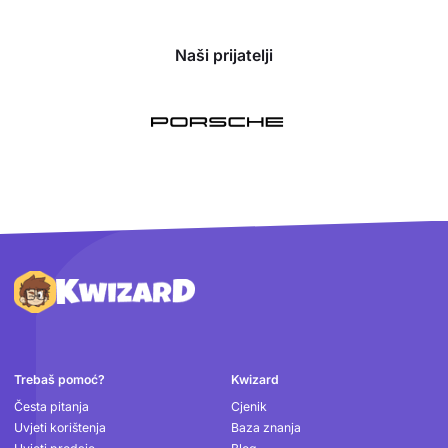
Naši prijatelji
Podnožje
Trebaš pomoć?
Kwizard
Česta pitanja
Cjenik
Uvjeti korištenja
Baza znanja