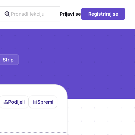
Prijavi se
Registriraj se
Strip
Podijeli
Spremi
vljen da bi pohranio
icu!