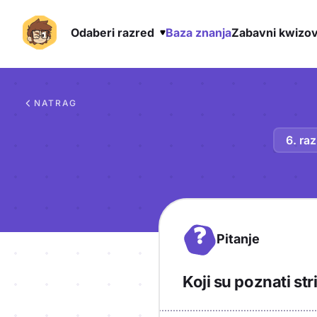
Odaberi razred
Baza znanja
Zabavni kwizov
Preskoči na sadržaj
NATRAG
6. ra
?
Pitanje
Koji su poznati str