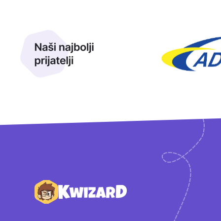
Naši najbolji prijatelji
Naši prijatelji
Podnožje