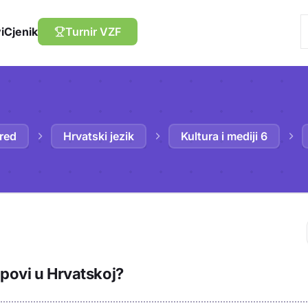
i
Cjenik
Turnir VZF
zred
Hrvatski jezik
Kultura i mediji 6
Trebaš biti prija
ipovi u Hrvatskoj?
sadržaj u bilježn