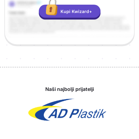
Kupi Kwizard+
Sponzori
Naši najbolji prijatelji