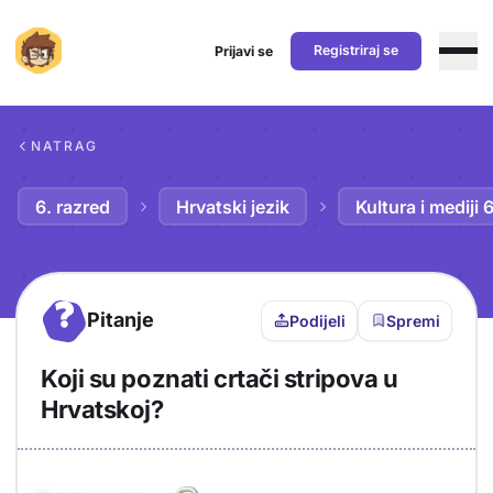
Registriraj se
Prijavi se
Preskoči na sadržaj
NATRAG
6. razred
Hrvatski jezik
Kultura i mediji 
?
Pitanje
Podijeli
Spremi
Koji su poznati crtači stripova u
Hrvatskoj?
Objašnjenje
Odgovor