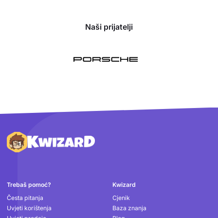
Naši prijatelji
Podnožje
Trebaš pomoć?
Kwizard
Česta pitanja
Cjenik
Uvjeti korištenja
Baza znanja