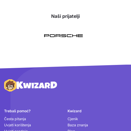
Naši prijatelji
Podnožje
Trebaš pomoć?
Kwizard
Česta pitanja
Cjenik
Uvjeti korištenja
Baza znanja