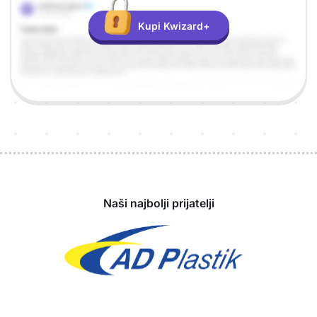
Kupi Kwizard+
Sponzori
Naši najbolji prijatelji