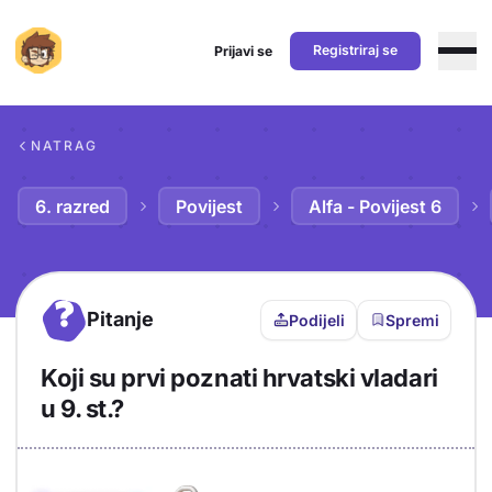
Registriraj se
Prijavi se
Preskoči na sadržaj
NATRAG
6. razred
Povijest
Alfa - Povijest 6
?
Pitanje
Podijeli
Spremi
Koji su prvi poznati hrvatski vladari
u 9. st.?
Objašnjenje
Odgovor