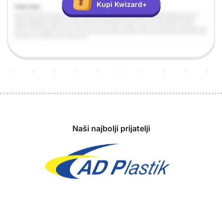
Kupi Kwizard+
Sponzori
Naši najbolji prijatelji