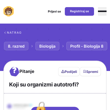
Registriraj se
Prijavi se
Preskoči na sadržaj
NATRAG
8. razred
Biologija
Profil - Biologija 8
?
Pitanje
Podijeli
Spremi
Koji su organizmi autotrofi?
Objašnjenje
Odgovor