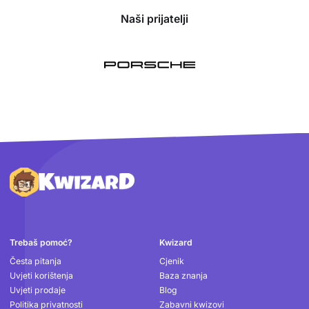
Naši prijatelji
Podnožje
Trebaš pomoć?
Kwizard
Česta pitanja
Cjenik
Uvjeti korištenja
Baza znanja
Uvjeti prodaje
Blog
Politika privatnosti
Zabavni kwizovi