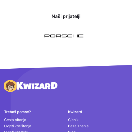
Naši prijatelji
Podnožje
Trebaš pomoć?
Kwizard
Česta pitanja
Cjenik
Uvjeti korištenja
Baza znanja