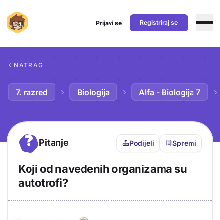
Registriraj se
Prijavi se
Preskoči na sadržaj
NATRAG
7. razred
Biologija
Alfa - Biologija 7
?
Pitanje
Podijeli
Spremi
Koji od navedenih organizama su
autotrofi?
Objašnjenje
Odgovor