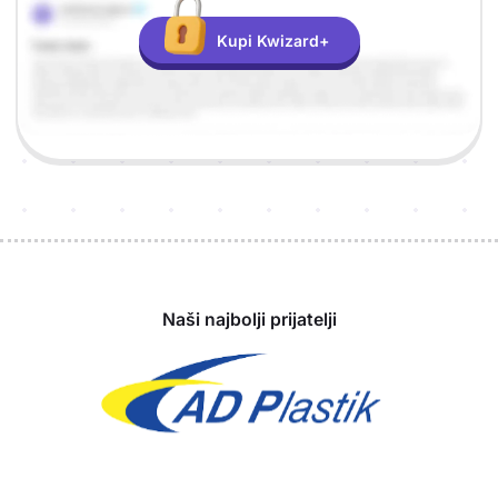
Kupi Kwizard+
Sponzori
Naši najbolji prijatelji