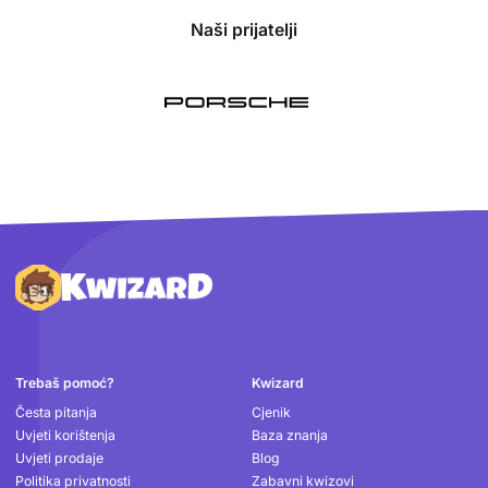
Naši prijatelji
Podnožje
Trebaš pomoć?
Kwizard
Česta pitanja
Cjenik
Uvjeti korištenja
Baza znanja
Uvjeti prodaje
Blog
Politika privatnosti
Zabavni kwizovi