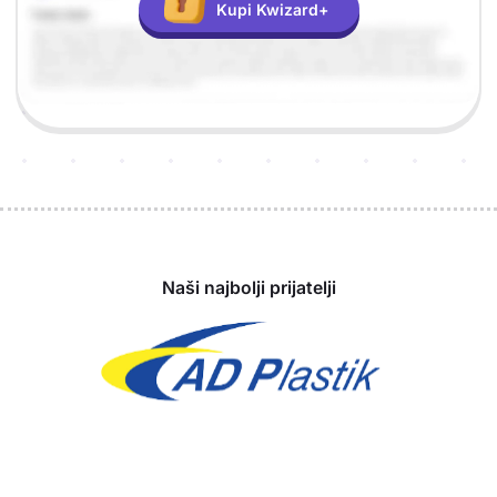
Kupi Kwizard+
Sponzori
Naši najbolji prijatelji