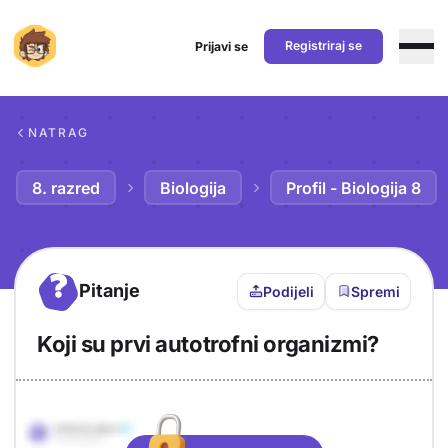
Registriraj se
Prijavi se
Preskoči na sadržaj
NATRAG
8. razred
Biologija
Profil - Biologija 8
?
Pitanje
Podijeli
Spremi
Koji su prvi autotrofni organizmi?
Objašnjenje
Odgovor