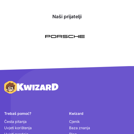
Naši prijatelji
Podnožje
Trebaš pomoć?
Kwizard
Česta pitanja
Cjenik
Uvjeti korištenja
Baza znanja