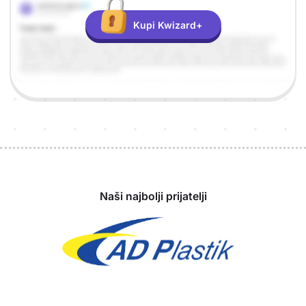
Kupi Kwizard+
Sponzori
Naši najbolji prijatelji