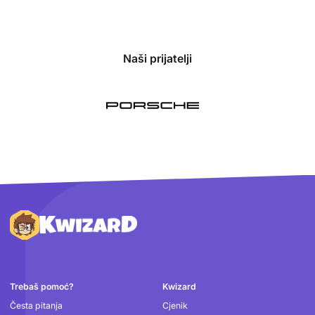
Naši prijatelji
Podnožje
Trebaš pomoć?
Kwizard
Česta pitanja
Cjenik