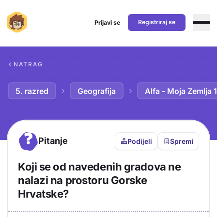
Registriraj se
Prijavi se
Preskoči na sadržaj
NATRAG
5. razred
Geografija
Alfa - Moja Zemlja 1
?
Pitanje
Podijeli
Spremi
Koji se od navedenih gradova ne
nalazi na prostoru Gorske
Hrvatske?