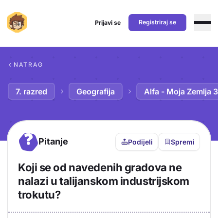
Registriraj se
Prijavi se
Preskoči na sadržaj
NATRAG
7. razred
Geografija
Alfa - Moja Zemlja 3
?
Pitanje
Podijeli
Spremi
Koji se od navedenih gradova ne
nalazi u talijanskom industrijskom
trokutu?