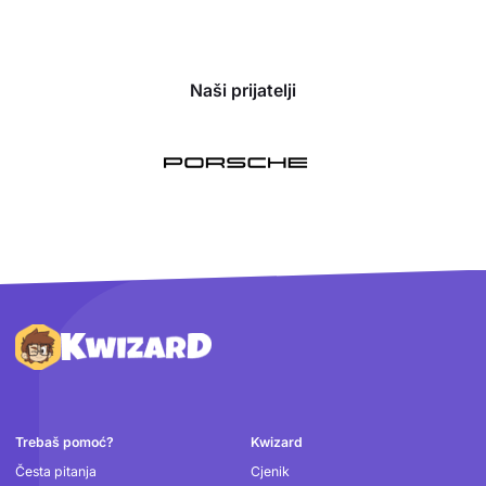
Naši prijatelji
Podnožje
Trebaš pomoć?
Kwizard
Česta pitanja
Cjenik