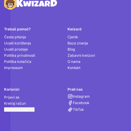
Podnožje
Trebaš pomoć?
Kwizard
Česta pitanja
Cjenik
Uvjeti korištenja
Baza znanja
Uvjeti prodaje
Blog
Politika privatnosti
Zabavni kwizovi
Politika kolačića
O nama
Impressum
Kontakt
Korisnici
Prati nas
Instagram
Prijavi se
Facebook
Kreiraj račun
Postavke kolačića
TikTok