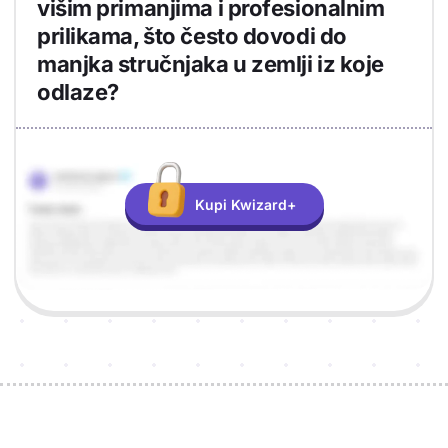
višim primanjima i profesionalnim
prilikama, što često dovodi do
manjka stručnjaka u zemlji iz koje
odlaze?
Objašnjenje
Odgovor
Kupi Kwizard+
Sponzori