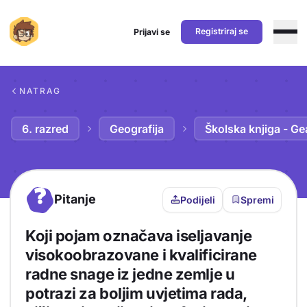
Registriraj se
Prijavi se
Preskoči na sadržaj
NATRAG
6. razred
Geografija
Školska knjiga - Ge
?
Pitanje
Podijeli
Spremi
Koji pojam označava iseljavanje
visokoobrazovane i kvalificirane
radne snage iz jedne zemlje u
potrazi za boljim uvjetima rada,