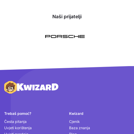
Naši prijatelji
Podnožje
Trebaš pomoć?
Kwizard
Česta pitanja
Cjenik
Uvjeti korištenja
Baza znanja