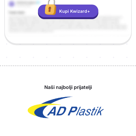
Kupi Kwizard+
Sponzori
Naši najbolji prijatelji