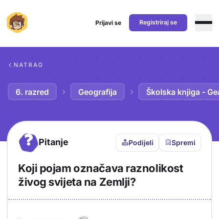
Registriraj se
Prijavi se
Preskoči na sadržaj
NATRAG
6. razred
Geografija
Školska knjiga - Ge
?
Pitanje
Podijeli
Spremi
Koji pojam označava raznolikost
živog svijeta na Zemlji?
Objašnjenje
Odgovor