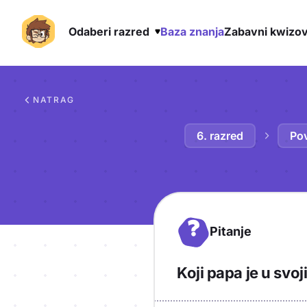
Odaberi razred
Baza znanja
Zabavni kwizov
Preskoči na sadržaj
NATRAG
6. razred
Pov
?
Pitanje
Koji papa je u sv