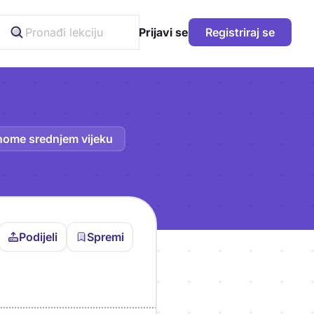
Prijavi se
Registriraj se
nome srednjem vijeku
Podijeli
Spremi
vljen da bi pohranio
icu!