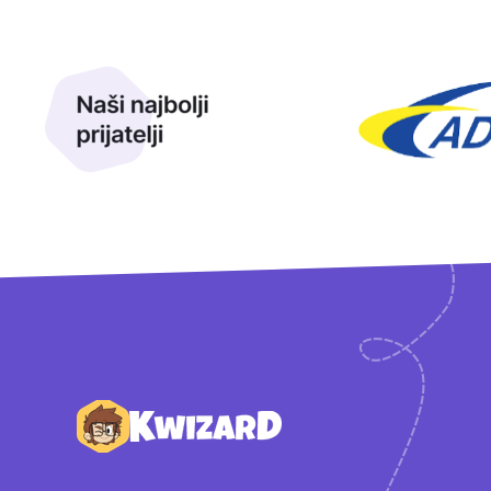
Naši najbolji prijatelji
Naši prijatelji
Podnožje