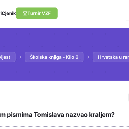
i
Cjenik
Turnir VZF
ijest
Školska knjiga - Klio 6
Hrvatska u ra
Trebaš biti prija
ojim pismima Tomislava nazvao kraljem?
sadržaj u bilježn