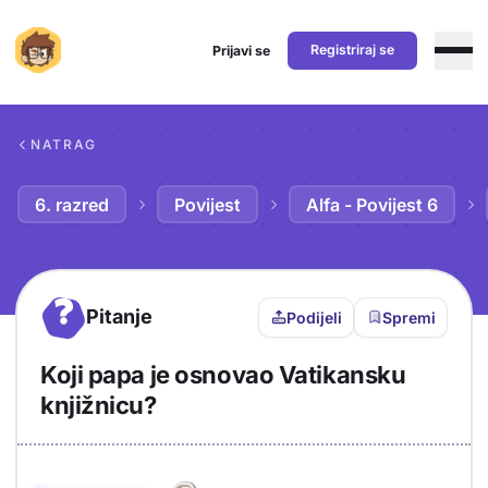
Registriraj se
Prijavi se
Preskoči na sadržaj
NATRAG
6. razred
Povijest
Alfa - Povijest 6
?
Pitanje
Podijeli
Spremi
Koji papa je osnovao Vatikansku
knjižnicu?
Objašnjenje
Odgovor