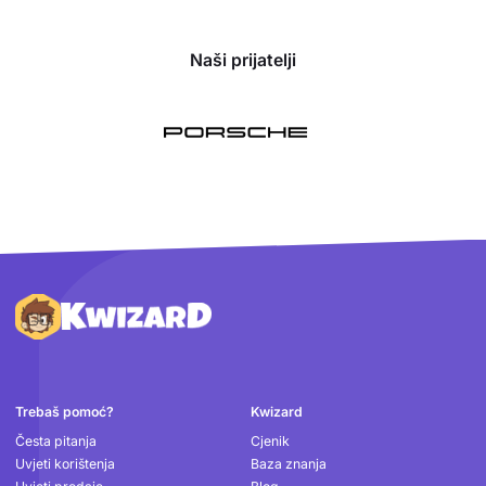
Naši prijatelji
Podnožje
Trebaš pomoć?
Kwizard
Česta pitanja
Cjenik
Uvjeti korištenja
Baza znanja