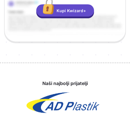
Kupi Kwizard+
Sponzori
Naši najbolji prijatelji