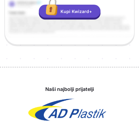
Kupi Kwizard+
Sponzori
Naši najbolji prijatelji