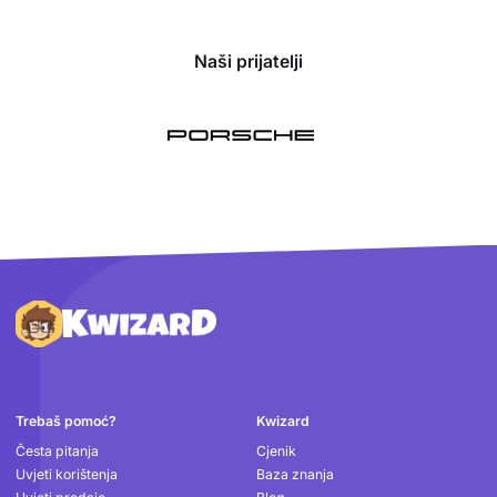
Naši prijatelji
Podnožje
Trebaš pomoć?
Kwizard
Česta pitanja
Cjenik
Uvjeti korištenja
Baza znanja