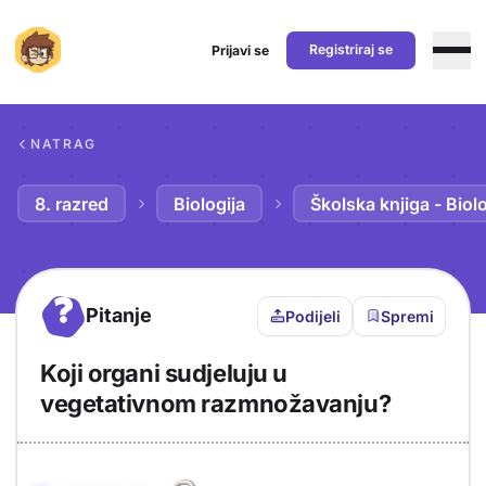
Registriraj se
Prijavi se
Preskoči na sadržaj
NATRAG
8. razred
Biologija
Školska knjiga - Biolo
?
Pitanje
Podijeli
Spremi
Koji organi sudjeluju u
vegetativnom razmnožavanju?
Objašnjenje
Odgovor