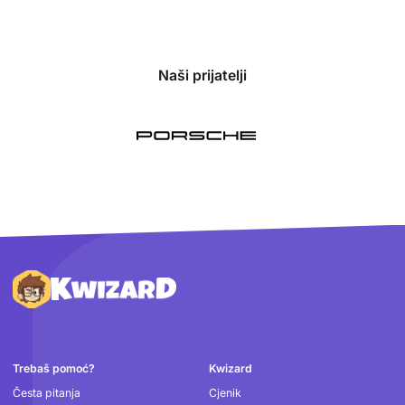
Naši prijatelji
Podnožje
Trebaš pomoć?
Kwizard
Česta pitanja
Cjenik