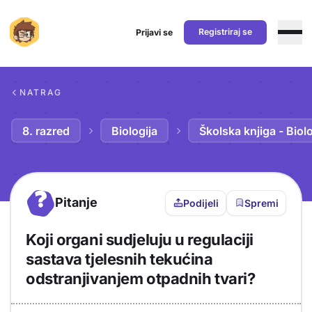
Registriraj se
Prijavi se
Preskoči na sadržaj
NATRAG
8. razred
Biologija
Školska knjiga - Biolo
?
Pitanje
Podijeli
Spremi
Koji organi sudjeluju u regulaciji
sastava tjelesnih tekućina
odstranjivanjem otpadnih tvari?