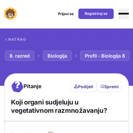
Registriraj se
Prijavi se
Preskoči na sadržaj
NATRAG
8. razred
Biologija
Profil - Biologija 8
?
Pitanje
Podijeli
Spremi
Koji organi sudjeluju u
vegetativnom razmnožavanju?
Objašnjenje
Odgovor