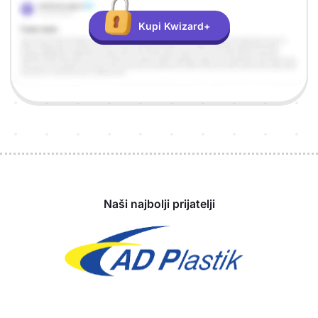
Kupi Kwizard+
Sponzori
Naši najbolji prijatelji