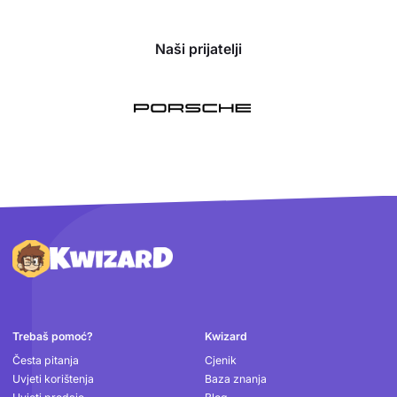
Naši prijatelji
Podnožje
Trebaš pomoć?
Kwizard
Česta pitanja
Cjenik
Uvjeti korištenja
Baza znanja