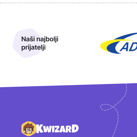
Sponzori
Naši najbolji prijatelji
Naši prijatelji
Podnožje