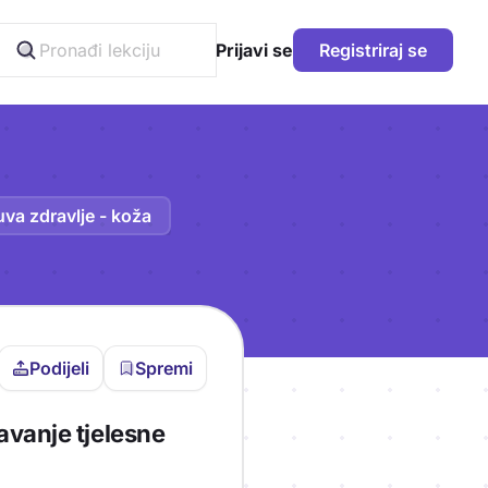
Prijavi se
Registriraj se
 čuva zdravlje - koža
Podijeli
Spremi
vljen da bi pohranio
žavanje tjelesne
icu!