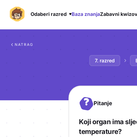
Odaberi razred
Baza znanja
Zabavni kwizov
Preskoči na sadržaj
NATRAG
7. razred
?
Pitanje
Koji organ ima slje
temperature?