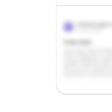
Objašnjenje
Odgovor