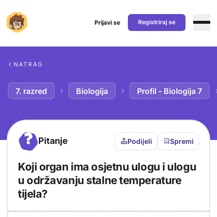
Registriraj se
Prijavi se
Preskoči na sadržaj
NATRAG
7. razred
Biologija
Profil - Biologija 7
?
Pitanje
Podijeli
Spremi
Koji organ ima osjetnu ulogu i ulogu
u održavanju stalne temperature
tijela?