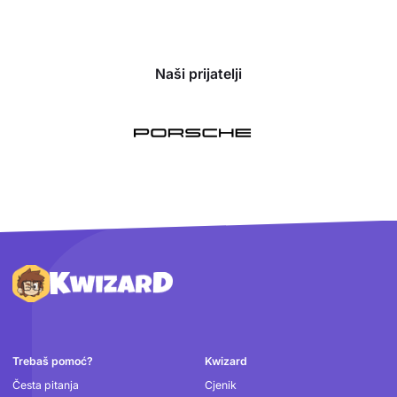
Naši prijatelji
Podnožje
Trebaš pomoć?
Kwizard
Česta pitanja
Cjenik