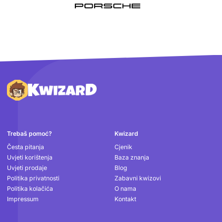
Podnožje
Trebaš pomoć?
Kwizard
Česta pitanja
Cjenik
Uvjeti korištenja
Baza znanja
Uvjeti prodaje
Blog
Politika privatnosti
Zabavni kwizovi
Politika kolačića
O nama
Impressum
Kontakt