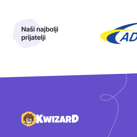
Naši najbolji prijatelji
Naši prijatelji
Podnožje