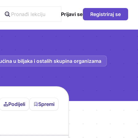
Prijavi se
Registriraj se
ućina u biljaka i ostalih skupina organizama
Podijeli
Spremi
vljen da bi pohranio
icu!