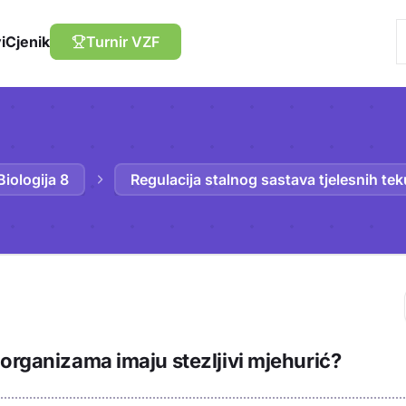
i
Cjenik
Turnir VZF
 Biologija 8
Regulacija stalnog sastava tjelesnih tek
Trebaš biti prija
organizama imaju stezljivi mjehurić?
sadržaj u bilježn