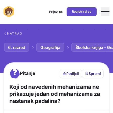
Registriraj se
Prijavi se
Preskoči na sadržaj
NATRAG
6. razred
Geografija
Školska knjiga - Ge
?
Pitanje
Podijeli
Spremi
Koji od navedenih mehanizama ne
prikazuje jedan od mehanizama za
nastanak padalina?