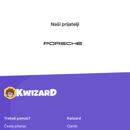
Naši prijatelji
Podnožje
Trebaš pomoć?
Kwizard
Česta pitanja
Cjenik